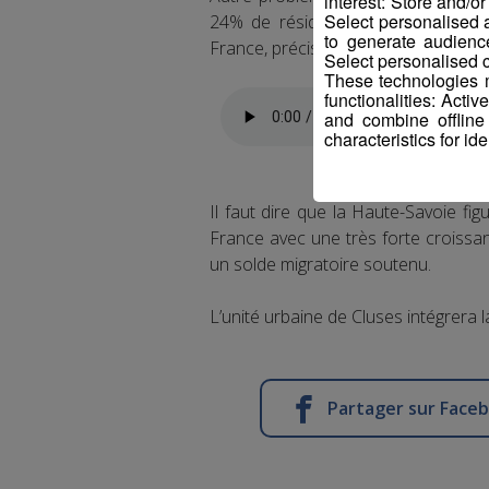
interest: Store and/o
Select personalised
24% de résidences secondaires da
to generate audienc
France, précise Philippe de Longevial
Select personalised c
These technologies m
functionalities: Acti
and combine offline
characteristics for ide
Il faut dire que la Haute-Savoie f
France avec une très forte croiss
un solde migratoire soutenu.
L’unité urbaine de Cluses intégrera l
Partager sur Face