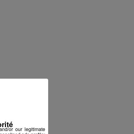
rité
nd/or our legitimate