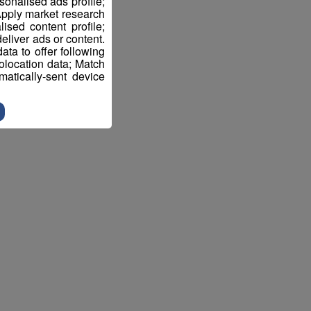
sonalised ads profile;
pply market research
sed content profile;
eliver ads or content.
ta to offer following
eolocation data; Match
atically-sent device