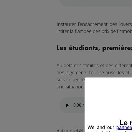
Instaurer l’encadrement des loyers
limiter la flambée des prix de l’immobi
Les étudiants, premières
Au-delà des familles et des différ
des logements touche aussi les étu
service Jeunesse et animation socio
une situation alarmante alors qu'An
Le 
We and our
partner
Autre problématique qui encombre