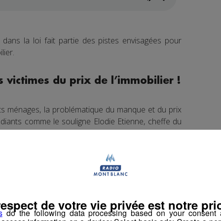
 dans la loi fait partie des pistes envisagées pour
lier.
 victimes du prix de l’immobilier !
ents ménages, la problématique du manque et du prix
diants comme le souligne Elodie Etienne, cheffe du
culturelle à la mairie d’Annecy, qui pointe du doigt
necy compte environ 10 000 étudiants.
respect de votre vie privée est notre prio
s
do the following data processing based on your consent a
 notamment le manque de logements : un taux de