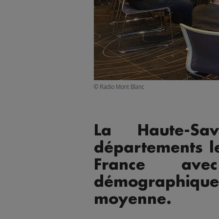
© Radio Mont Blanc
La Haute-Sa
départements l
France ave
démographique
moyenne.