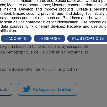
r access information on a device; Select basic ads; Create a per
 ads; Measure ad performance; Measure content performance; A
ns le département, l’un des taux les + élevés de
e insights; Develop and improve products; Create a personali
le.
ontent; Ensure security, prevent fraud, and debug; Technically d
ay process personal data such as IP address and browsing da
vely scan device characteristics for identification; Use precise g
 data sources; Link different devices; Receive and use autom
ntification.
J'ACCEPTE
JE REFUSE
PLUS D'OPTIONS
igure parmi les départements les plus dynamiques de
ance démographique de 1.1% par an en moyenne, et
a zone d’observation de l’ADIL 74 l’an prochain.
book
Partager sur Twitter