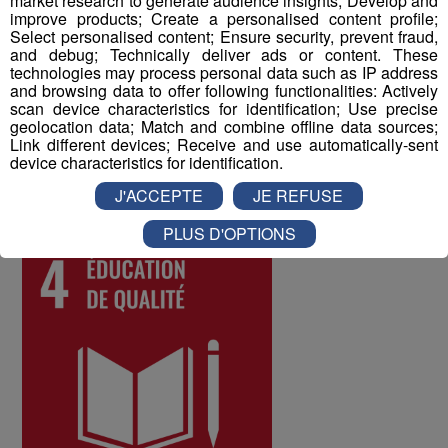
market research to generate audience insights; Develop and
à tous les collaborateurs permet d'identifier les
improve products; Create a personalised content profile;
Select personalised content; Ensure security, prevent fraud,
difficultés qui pourraient être rencontrées par les
and debug; Technically deliver ads or content. These
différents salariés, et d'y remédier. Au mois de juin 2022,
technologies may process personal data such as IP address
les collaborateurs ont donné une note globale de 8 sur
and browsing data to offer following functionalities: Actively
scan device characteristics for identification; Use precise
10 à la qualité de vie au travail au sein du Groupe Mont
geolocation data; Match and combine offline data sources;
Blanc Médias.
Link different devices; Receive and use automatically-sent
device characteristics for identification.
ODD numéro 4 : Education de qualité
J'ACCEPTE
JE REFUSE
PLUS D'OPTIONS