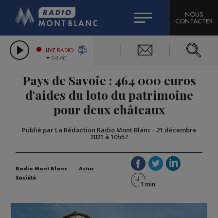
HOROSCOPE
CITIZEN MACHINERY
NOUS
CONTACTER
COMPAGNIE DU MONT-BLANC
LES CHRONIQUES DE L'EXPERT
GRAND MASSIF DOMAINES SKIABLES
LIVE RADIO
94.60
BORINI
Pays de Savoie : 464 000 euros
BIGARD
d'aides du loto du patrimoine
pour deux châteaux
Publié par La Rédaction Radio Mont Blanc
-
21 décembre
2021 à 10h57
Radio Mont Blanc
Actus
Société