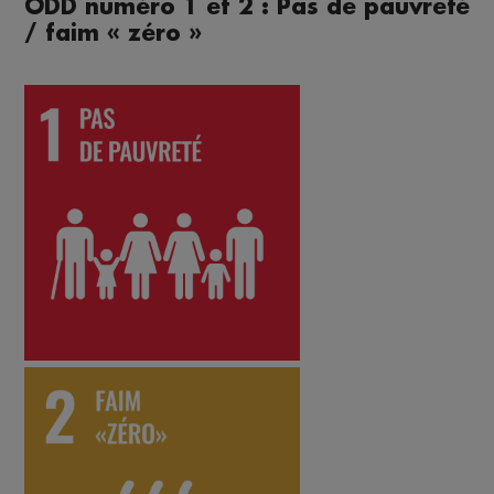
ODD numéro 1 et 2 : Pas de pauvreté
/ faim « zéro »