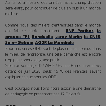
Au fur et à mesure des années, notre champ d’action
sera élargi, pour contribuer de plus en plus à un monde
meilleur.
Comme nous, des milliers d’entreprises dans le monde
ont fait ce choix structurant :
,
BNP Paribas
le
,
,
,
,
groupe TF1
Bonduelle
Leroy Merlin
le CNES
,
...
Saint-Gobain
AG2R La Mondiale
Pourtant, si ces ODD sont de plus en plus connus dans
le milieu de l’entreprise, une telle démarche est encore
trop peu connue du grand public.
Selon un sondage 4D / WECF / France-Harris Interactive,
datant de juin 2020, seuls 15 % des Français savent
expliquer ce que sont les ODD.
C’est pourquoi nous lions notre action à une démarche
de pédagogie en présentant ces 17 Objectifs.