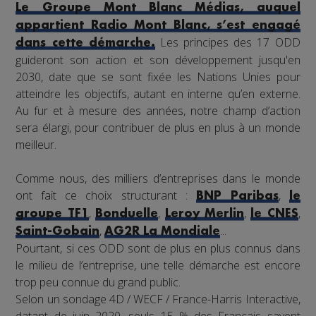
Le Groupe Mont Blanc Médias, auquel
appartient Radio Mont Blanc, s’est engagé
Les principes des 17 ODD
dans cette démarche.
guideront son action et son développement jusqu'en
2030, date que se sont fixée les Nations Unies pour
atteindre les objectifs, autant en interne qu’en externe.
Au fur et à mesure des années, notre champ d’action
sera élargi, pour contribuer de plus en plus à un monde
meilleur.
Comme nous, des milliers d’entreprises dans le monde
ont fait ce choix structurant :
,
BNP Paribas
le
,
,
,
,
groupe TF1
Bonduelle
Leroy Merlin
le CNES
,
...
Saint-Gobain
AG2R La Mondiale
Pourtant, si ces ODD sont de plus en plus connus dans
le milieu de l’entreprise, une telle démarche est encore
trop peu connue du grand public.
Selon un sondage 4D / WECF / France-Harris Interactive,
datant de juin 2020, seuls 15 % des Français savent