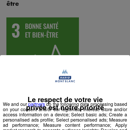
être
Le respect de votre vie
Constat
We and our
partners
do the following data processing based
privée est notre priorité
on your consent and/or our legitimate interest: Store and/or
Selon l’Organisation internationale du Travail et
access information on a device; Select basic ads; Create a
personalised ads profile; Select personalised ads; Measure
l’Organisation mondiale de la Santé, les accidents de
ad performance; Measure content performance; Apply
travail et les maladies professionnelles tuent chaque