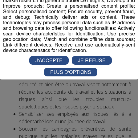
market research to generate audience insights; Develop and
année plus de 2,3 millions de personnes et a un coût
improve products; Create a personalised content profile;
Select personalised content; Ensure security, prevent fraud,
financier important, qui pèse sur toute la société.
and debug; Technically deliver ads or content. These
En France, les salariés sont plus sujets au stress que
technologies may process personal data such as IP address
leurs collègues des autres pays européens. Les troubles
and browsing data to offer following functionalities: Actively
scan device characteristics for identification; Use precise
musculo-squelettiques sont la première cause de
geolocation data; Match and combine offline data sources;
maladies professionnelles, notamment au niveau du
Link different devices; Receive and use automatically-sent
poignet et de la main.
device characteristics for identification.
J'ACCEPTE
JE REFUSE
Exemples d’actions à entreprendre
PLUS D'OPTIONS
Mettre en place une politique ambitieuse de santé,
sécurité et bien-être au travail visant notamment à
réduire les accidents du travail et les situations à
risques ainsi que les troubles musculo-
squelettiques et les risques psycho-sociaux
Sensibiliser ses employés aux risques liés à la
sédentarité lors d’une journée de travail
Soutenir les campagnes préventives de santé
publique sur les maladies graves, telles que le