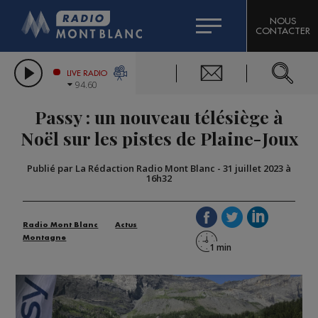
HOROSCOPE
CITIZEN MACHINERY
NOUS
CONTACTER
COMPAGNIE DU MONT-BLANC
LES CHRONIQUES DE L'EXPERT
GRAND MASSIF DOMAINES SKIABLES
LIVE RADIO
94.60
BORINI
Passy : un nouveau télésiège à
BIGARD
Noël sur les pistes de Plaine-Joux
Publié par La Rédaction Radio Mont Blanc
-
31 juillet 2023 à
16h32
Radio Mont Blanc
Actus
Montagne