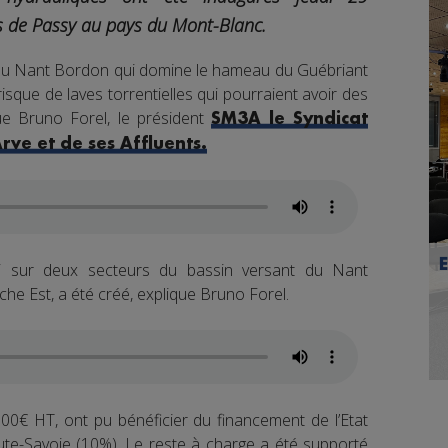
s de Passy au pays du Mont-Blanc.
t du Nant Bordon qui domine le hameau du Guébriant
sque de laves torrentielles qui pourraient avoir des
e Bruno Forel, le président
SM3A le Syndicat
ve et de ses Affluents.
i sur deux secteurs du bassin versant du Nant
he Est, a été créé, explique Bruno Forel.
0€ HT, ont pu bénéficier du financement de l’Etat
te-Savoie (10%). Le reste à charge a été supporté