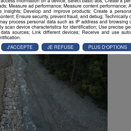
r access information on a device; Select basic ads; Create a per
 ads; Measure ad performance; Measure content performance; A
e insights; Develop and improve products; Create a personali
ontent; Ensure security, prevent fraud, and debug; Technically d
ay process personal data such as IP address and browsing da
vely scan device characteristics for identification; Use precise g
 data sources; Link different devices; Receive and use autom
ntification.
J'ACCEPTE
JE REFUSE
PLUS D'OPTIONS