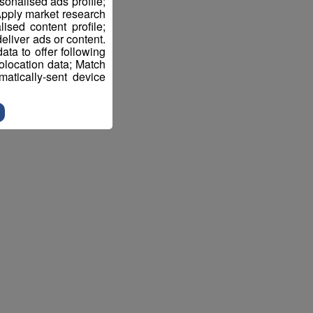
sonalised ads profile;
pply market research
sed content profile;
eliver ads or content.
ta to offer following
eolocation data; Match
atically-sent device