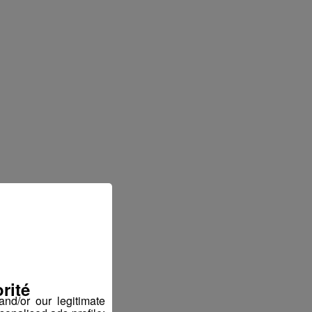
rité
nd/or our legitimate