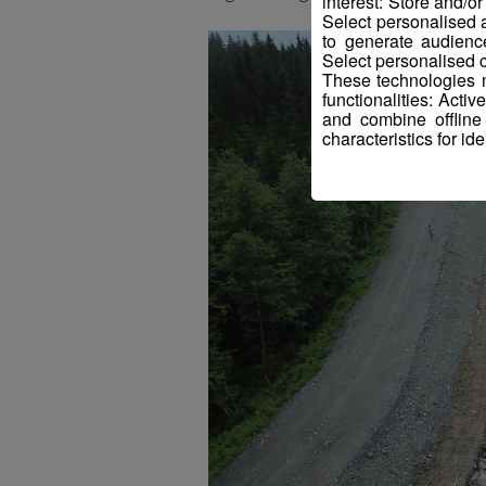
interest: Store and/o
Select personalised
to generate audienc
Select personalised c
These technologies m
functionalities: Acti
and combine offline
characteristics for ide