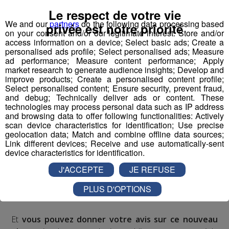
Le respect de votre vie
We and our
partners
do the following data processing based
privée est notre priorité
Depuis 2013, et la mise en œuvre du
PAPI
, beaucoup de
on your consent and/or our legitimate interest: Store and/or
access information on a device; Select basic ads; Create a
chantiers ont été entrepris dans la
vallée de l’Arve
,
personalised ads profile; Select personalised ads; Measure
comme la construction de digues, l’
agrandissement de
ad performance; Measure content performance; Apply
la plage de dépôt du Nant d’Armancette
, ou encore
market research to generate audience insights; Develop and
improve products; Create a personalised content profile;
la création de
bassins de ralentissement de crue du
Select personalised content; Ensure security, prevent fraud,
Foron dans le Chablais
.
and debug; Technically deliver ads or content. These
Après six ans d'action,
ce premier PAPI va bientôt
technologies may process personal data such as IP address
and browsing data to offer following functionalities: Actively
laisser la place à une deuxième version
, qui elle aussi
scan device characteristics for identification; Use precise
prévoit plusieurs chantiers, notamment
à Bonneville,
geolocation data; Match and combine offline data sources;
Magland ou Taninges
. Bruno Forel nous les détaille.
Link different devices; Receive and use automatically-sent
device characteristics for identification.
J'ACCEPTE
JE REFUSE
PLUS D'OPTIONS
Et
vous pouvez donner votre avis sur ce nouveau