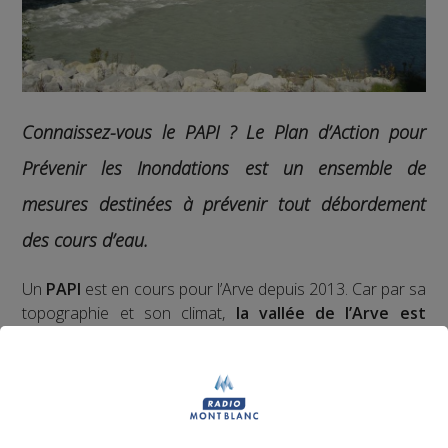
Connaissez-vous le PAPI ?
Le Plan d’Action pour
Prévenir les Inondations est un ensemble de
mesures destinées à prévenir tout débordement
des cours d’eau.
Un
PAPI
est en cours pour l’Arve depuis 2013. Car par sa
topographie et son climat,
la vallée de l’Arve est
particulièrement sujette à ce risque naturel
. Bruno
Forel est le président du
Syndicat mixte
d’aménagement de l’Arve
.