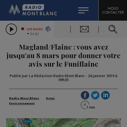
HOROSCOPE
CITIZEN MACHINERY
NOUS
CONTACTER
COMPAGNIE DU MONT-BLANC
LES CHRONIQUES DE L'EXPERT
GRAND MASSIF DOMAINES SKIABLES
LIVE RADIO
94.60
BORINI
Magland/Flaine : vous avez
BIGARD
jusqu'au 8 mars pour donner votre
avis sur le Funiflaine
Publié par La Rédaction Radio Mont Blanc
-
24 janvier 2019 à
09h35
Radio Mont Blanc
Actus
Environnement