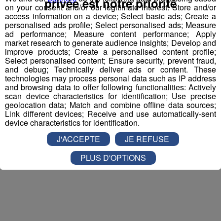
privée est notre priorité
et la personne de votre choix pour
WALIBI RHONE
on your consent and/or our legitimate interest: Store and/or
access information on a device; Select basic ads; Create a
ALPES
!
personalised ads profile; Select personalised ads; Measure
ad performance; Measure content performance; Apply
Nathan est allé tester pour vous
Verticalp Émosson,
market research to generate audience insights; Develop and
dans la Vallée du Trient
:
improve products; Create a personalised content profile;
Select personalised content; Ensure security, prevent fraud,
and debug; Technically deliver ads or content. These
technologies may process personal data such as IP address
and browsing data to offer following functionalities: Actively
scan device characteristics for identification; Use precise
geolocation data; Match and combine offline data sources;
Link different devices; Receive and use automatically-sent
device characteristics for identification.
J'ACCEPTE
JE REFUSE
PLUS D'OPTIONS