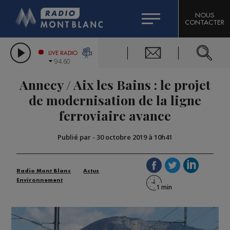
HOROSCOPE
CITIZEN MACHINERY
NOUS
CONTACTER
COMPAGNIE DU MONT-BLANC
LES CHRONIQUES DE L'EXPERT
GRAND MASSIF DOMAINES SKIABLES
LIVE RADIO
94.60
BORINI
Annecy / Aix les Bains : le projet
BIGARD
de modernisation de la ligne
ferroviaire avance
Publié par
-
30 octobre 2019 à 10h41
Radio Mont Blanc
Actus
Environnement