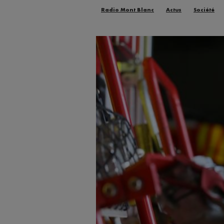
Radio Mont Blanc
Actus
Société