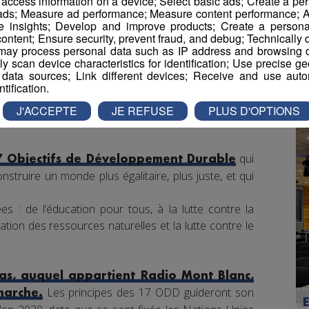
r access information on a device; Select basic ads; Create a per
 ads; Measure ad performance; Measure content performance; A
e insights; Develop and improve products; Create a personali
ontent; Ensure security, prevent fraud, and debug; Technically d
ay process personal data such as IP address and browsing da
vely scan device characteristics for identification; Use precise g
 data sources; Link different devices; Receive and use autom
ntification.
J'ACCEPTE
JE REFUSE
PLUS D'OPTIONS
qui
7 Objectifs de Développement Durable
nstruire un monde plus égalitaire, plus juste, et qui
s : de l’éducation pour tous, à la lutte contre la
tion des ressources naturelles et la lutte contre le
s, auquel appartient Radio Mont Blanc,
Les principes des 17 ODD guideront son
marche.