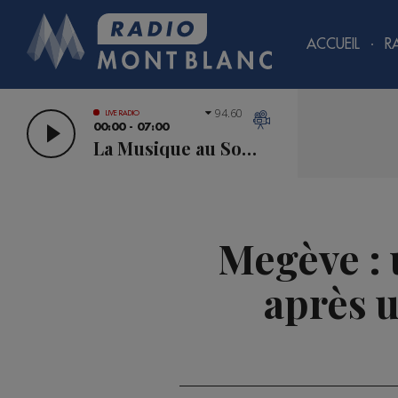
ACCUEIL
R
94.60
LIVE RADIO
00:00 - 07:00
La Musique au Sommet
Megève : 
après u