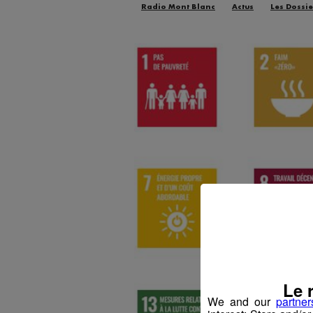
Radio Mont Blanc
Actus
Les Dossie
Le 
We and our
partner