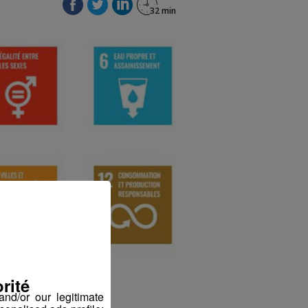
rité
nd/or our legitimate