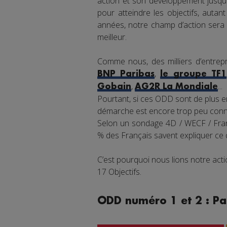
action et son développement jusqu'
pour atteindre les objectifs, auta
années, notre champ d’action sera 
meilleur.
Comme nous, des milliers d’entrepr
,
BNP Paribas
le groupe TF1
,
...
Gobain
AG2R La Mondiale
Pourtant, si ces ODD sont de plus en
démarche est encore trop peu connu
Selon un sondage 4D / WECF / Franc
% des Français savent expliquer ce
C’est pourquoi nous lions notre ac
17 Objectifs.
ODD numéro 1 et 2 : Pa