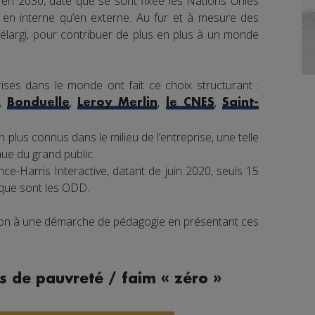
en 2030, date que se sont fixée les Nations Unies
nt en interne qu’en externe. Au fur et à mesure des
élargi, pour contribuer de plus en plus à un monde
ises dans le monde ont fait ce choix structurant :
,
,
,
,
Bonduelle
Leroy Merlin
le CNES
Saint-
 plus connus dans le milieu de l’entreprise, une telle
e du grand public.
e-Harris Interactive, datant de juin 2020, seuls 15
 que sont les ODD.
tion à une démarche de pédagogie en présentant ces
s de pauvreté / faim « zéro »