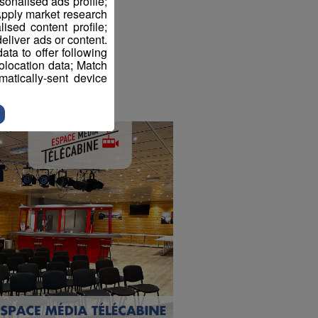
sonalised ads profile;
pply market research
sed content profile;
eliver ads or content.
ta to offer following
eolocation data; Match
atically-sent device