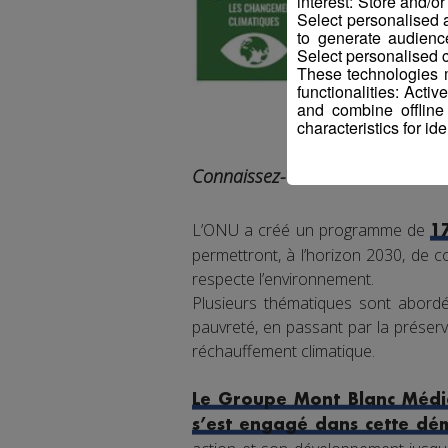
interest: Store and/o
Select personalised
to generate audienc
Select personalised c
These technologies m
functionalities: Acti
and combine offline
characteristics for ide
Connaissez-vous les ODD ?
L’ONU a créé un programme de
1
permettront, à l’horizon 2030, de co
respecte l’environnement.
Plusieurs thématiques sont abordée
pauvreté, en passant par la préserva
réchauffement climatique.
Le Groupe Mont Blanc Média
s’est engagé dans cette dé