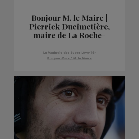
Bonjour M. le Maire |
Pierrick Ducimetière,
maire de La Roche-
sur-Foron
La Matinale des Super Lève-Tôt
Bonjour Mme / M. le Maire