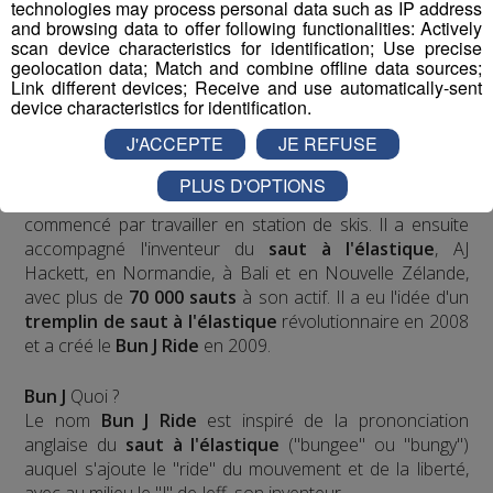
technologies may process personal data such as IP address
and browsing data to offer following functionalities: Actively
scan device characteristics for identification; Use precise
geolocation data; Match and combine offline data sources;
Link different devices; Receive and use automatically-sent
device characteristics for identification.
J'ACCEPTE
JE REFUSE
PLUS D'OPTIONS
Jean-François Michelin est un
haut-savoyard
qui a
commencé par travailler en station de skis. Il a ensuite
accompagné l'inventeur du
saut à l'élastique
, AJ
Hackett, en Normandie, à Bali et en Nouvelle Zélande,
avec plus de
70 000 sauts
à son actif. Il a eu l'idée d'un
tremplin de saut à l'élastique
révolutionnaire en 2008
et a créé le
Bun J Ride
en 2009.
Bun J
Quoi ?
Le nom
Bun J Ride
est inspiré de la prononciation
anglaise du
saut à l'élastique
("bungee" ou "bungy")
auquel s'ajoute le "ride" du mouvement et de la liberté,