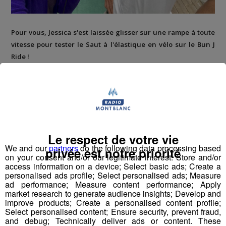
Pour vous, Jessica s'est laissée glisser sur une rampe à toute
vitesse pour tester le Saut à l'élastique en vélo sur le Bun J
Ride !
Le respect de votre vie
We and our
partners
do the following data processing based
privée est notre priorité
on your consent and/or our legitimate interest: Store and/or
access information on a device; Select basic ads; Create a
personalised ads profile; Select personalised ads; Measure
ad performance; Measure content performance; Apply
market research to generate audience insights; Develop and
improve products; Create a personalised content profile;
Select personalised content; Ensure security, prevent fraud,
and debug; Technically deliver ads or content. These