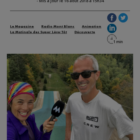
-
Mis à jour le 16 août 2018 à 15h34
Le Magazine
Radio Mont Blanc
Animation
La Matinale des Super Lève-Tôt
Découverte