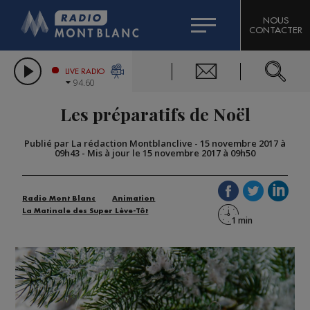
HOROSCOPE
CITIZEN MACHINERY
NOUS
CONTACTER
COMPAGNIE DU MONT-BLANC
LES CHRONIQUES DE L'EXPERT
GRAND MASSIF DOMAINES SKIABLES
LIVE RADIO
94.60
BORINI
Les préparatifs de Noël
BIGARD
Publié par La rédaction Montblanclive
-
15 novembre 2017 à
09h43
-
Mis à jour le 15 novembre 2017 à 09h50
Radio Mont Blanc
Animation
La Matinale des Super Lève-Tôt