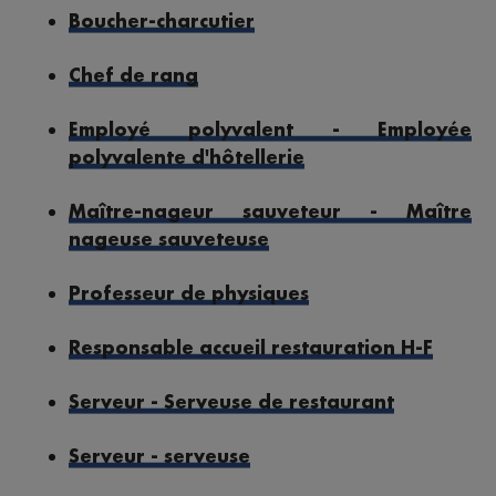
Boucher-charcutier
Chef de rang
Employé polyvalent - Employée
polyvalente d'hôtellerie
Maître-nageur sauveteur - Maître
nageuse sauveteuse
Professeur de physiques
Responsable accueil restauration H-F
Serveur - Serveuse de restaurant
Serveur - serveuse