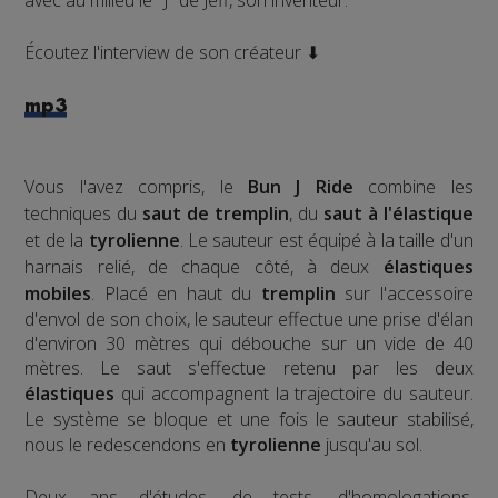
avec au milieu le "J" de Jeff, son inventeur.
Écoutez l'interview de son créateur ⬇
mp3
Vous l'avez compris, le
Bun J Ride
combine les
techniques du
saut de tremplin
, du
saut à l'élastique
et de la
tyrolienne
. Le sauteur est équipé à la taille d'un
harnais relié, de chaque côté, à deux
élastiques
mobiles
. Placé en haut du
tremplin
sur l'accessoire
d'envol de son choix, le sauteur effectue une prise d'élan
d'environ 30 mètres qui débouche sur un vide de 40
mètres. Le saut s'effectue retenu par les deux
élastiques
qui accompagnent la trajectoire du sauteur.
Le système se bloque et une fois le sauteur stabilisé,
nous le redescendons en
tyrolienne
jusqu'au sol.
​Deux ans d'études, de tests, d'homologations,