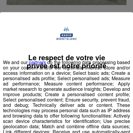
2e étape du Challenge Trail Radio
Mont Blanc - Équipe 2 | Marathon du
Mont-Blanc
Les participants de l'équipe 2 ont couru les 10km du
Le respect de votre vie
Mont-Blanc pour la deuxième étape du Challenge Trail
We and our
partners
do the following data processing based
privée est notre priorité
Radio Mont Blanc.
on your consent and/or our legitimate interest: Store and/or
access information on a device; Select basic ads; Create a
personalised ads profile; Select personalised ads; Measure
ad performance; Measure content performance; Apply
market research to generate audience insights; Develop and
improve products; Create a personalised content profile;
Select personalised content; Ensure security, prevent fraud,
and debug; Technically deliver ads or content. These
technologies may process personal data such as IP address
and browsing data to offer following functionalities: Actively
scan device characteristics for identification; Use precise
geolocation data; Match and combine offline data sources;
Link different devices; Receive and use automatically-sent