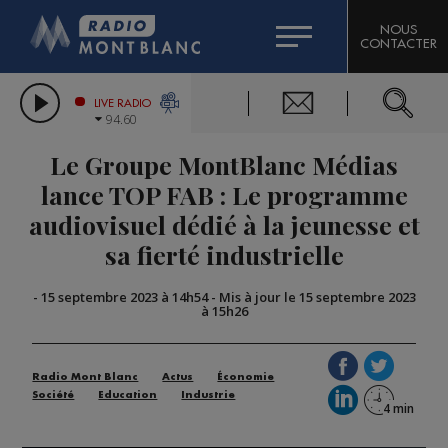
HOROSCOPE
CITIZEN MACHINERY
NOUS
CONTACTER
COMPAGNIE DU MONT-BLANC
LES CHRONIQUES DE L'EXPERT
GRAND MASSIF DOMAINES SKIABLES
LIVE RADIO
94.60
BORINI
Le Groupe MontBlanc Médias
BIGARD
lance TOP FAB : Le programme
audiovisuel dédié à la jeunesse et
sa fierté industrielle
-
15 septembre 2023 à 14h54
-
Mis à jour le 15 septembre 2023
à 15h26
Radio Mont Blanc
Actus
Économie
Société
Education
Industrie