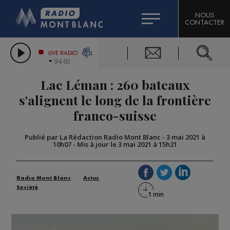
HOROSCOPE
CITIZEN MACHINERY
NOUS
CONTACTER
COMPAGNIE DU MONT-BLANC
LES CHRONIQUES DE L'EXPERT
GRAND MASSIF DOMAINES SKIABLES
LIVE RADIO
94.60
BORINI
Lac Léman : 260 bateaux
BIGARD
s'alignent le long de la frontière
franco-suisse
Publié par La Rédaction Radio Mont Blanc
-
3 mai 2021 à
10h07
-
Mis à jour le 3 mai 2021 à 15h21
Radio Mont Blanc
Actus
Société