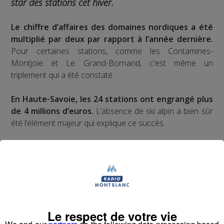
star des stations cet hiver.
Le chiffre d’affaires des domaines nordiques a été
multiplié par deux par rapport à l’année dernière.
Pour certaines stations, comme les Contamines-
Montjoie et Le Grand-Bornand, c'est même un
triplement qui a été constaté.
En Haute-Savoie, les 24 stations ont engrangé plus
de 4 millions d’euros.
L’absence de ski alpin a bien sûr
été l’élément majeur qui explique ce succès.
Mais Guillaume Maurel y voit aussi un phénomène de
fond, lié à d’autres raisons plus structurelles.
Il est le
directeur de l’organisme Haute-Savoie Nordic.
Le respect de votre vie