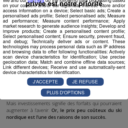
We and our
partners
do the following data processing based
privée est notre priorité
on your consent and/or our legitimate interest: Store and/or
access information on a device; Select basic ads; Create a
Ces raisons font espérer à Guillaume Maurel
une
personalised ads profile; Select personalised ads; Measure
prolongation de ce succès, même quand le ski alpin
ad performance; Measure content performance; Apply
market research to generate audience insights; Develop and
sera de nouveau possible.
C’est pourquoi les
improve products; Create a personalised content profile;
domaines nordiques vont devoir investir massivement
Select personalised content; Ensure security, prevent fraud,
pour que l’affluence en hausse n’entraîne pas une
and debug; Technically deliver ads or content. These
technologies may process personal data such as IP address
dégradation de l’accueil des skieurs.
and browsing data to offer following functionalities: Actively
scan device characteristics for identification; Use precise
C'est ce qu'explique Guillaume Maurel.
geolocation data; Match and combine offline data sources;
Link different devices; Receive and use automatically-sent
device characteristics for identification.
J'ACCEPTE
JE REFUSE
PLUS D'OPTIONS
Mais investissements signifie des forfaits qui pourraient
augmenter à l’avenir.
Or, le prix peu coûteux du ski
nordique est l’une des raisons de son succès.