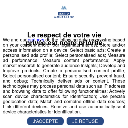
Déstination été ! Une question...une destination !
Nous vous poserons une question, a vous de faire le
bon choix entre les 3 réponses pour repartir avec vos
Le respect de votre vie
entrées pour un maximum d'activités dans la région !
We and our
partners
do the following data processing based
privée est notre priorité
on your consent and/or our legitimate interest: Store and/or
access information on a device; Select basic ads; Create a
Inscription par téléphone toute la journée pour
personalised ads profile; Select personalised ads; Measure
participer aux 2 tirages au sort par jour à 8h45 et 17h45.
ad performance; Measure content performance; Apply
Appelez le standard au 04 50 58 24 09
market research to generate audience insights; Develop and
improve products; Create a personalised content profile;
Select personalised content; Ensure security, prevent fraud,
Pour cette semaine on vous offre vos entrées pour vous
and debug; Technically deliver ads or content. These
et la personne de votre choix pour
WALIBI RHONE
technologies may process personal data such as IP address
and browsing data to offer following functionalities: Actively
ALPES
!
scan device characteristics for identification; Use precise
geolocation data; Match and combine offline data sources;
Nathan est allé tester pour vous
Verticalp Émosson,
Link different devices; Receive and use automatically-sent
dans la Vallée du Trient
:
device characteristics for identification.
J'ACCEPTE
JE REFUSE