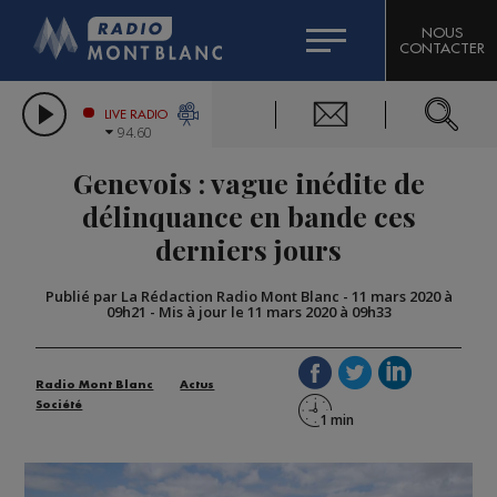
HOROSCOPE
CITIZEN MACHINERY
NOUS
CONTACTER
COMPAGNIE DU MONT-BLANC
LES CHRONIQUES DE L'EXPERT
GRAND MASSIF DOMAINES SKIABLES
LIVE RADIO
94.60
BORINI
Genevois : vague inédite de
BIGARD
délinquance en bande ces
derniers jours
Publié par La Rédaction Radio Mont Blanc
-
11 mars 2020 à
09h21
-
Mis à jour le 11 mars 2020 à 09h33
Radio Mont Blanc
Actus
Société