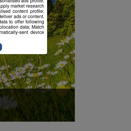
sonalised ads profile;
pply market research
sed content profile;
eliver ads or content.
ta to offer following
eolocation data; Match
atically-sent device