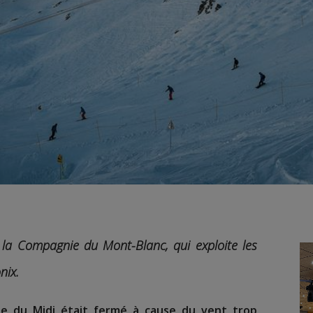
la Compagnie du Mont-Blanc, qui exploite les
nix.
ille du Midi était fermé à cause du vent trop