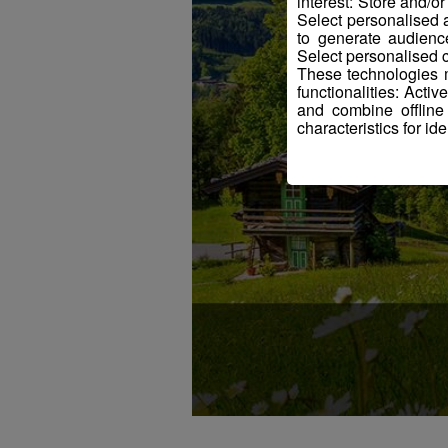
interest: Store and/o
Select personalised
to generate audienc
Select personalised c
These technologies m
functionalities: Acti
and combine offline
characteristics for ide