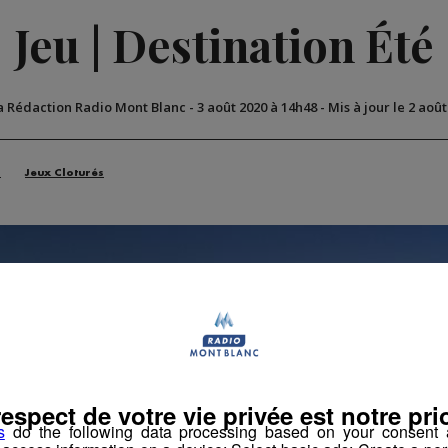
Jeu | Destination Été
a Rédaction Radio Mont Blanc
-
3 août 2020 à 14h48
-
Mis à jour le 2 aoû
n
Jeux Cloturés
respect de votre vie privée est notre prio
s
do the following data processing based on your consent a