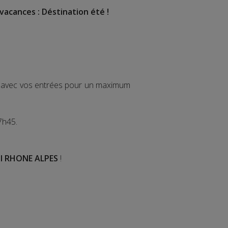
vacances : Déstination été !
ir avec vos entrées pour un maximum
7h45.
I RHONE ALPES
!