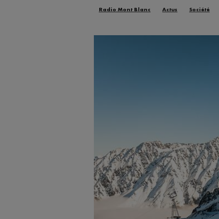
Radio Mont Blanc
Actus
Société