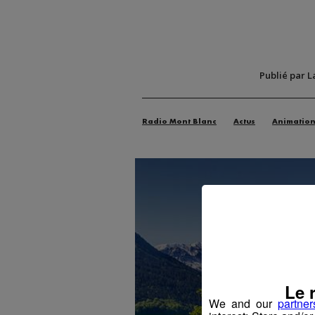
Publié par L
Radio Mont Blanc
Actus
Animatio
Le 
We and our
partner