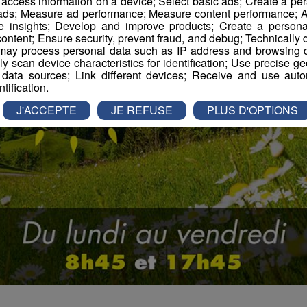
r access information on a device; Select basic ads; Create a per
 ads; Measure ad performance; Measure content performance; A
e insights; Develop and improve products; Create a personali
ontent; Ensure security, prevent fraud, and debug; Technically d
ay process personal data such as IP address and browsing da
vely scan device characteristics for identification; Use precise g
 data sources; Link different devices; Receive and use autom
ntification.
J'ACCEPTE
JE REFUSE
PLUS D'OPTIONS