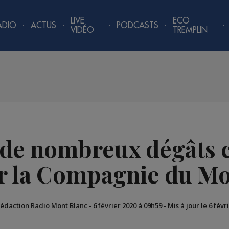
LIVE
ECO
ADIO
ACTUS
PODCASTS
VIDÉO
TREMPLIN
de nombreux dégâts c
r la Compagnie du M
Rédaction Radio Mont Blanc
-
6 février 2020 à 09h59
-
Mis à jour le 6 févr