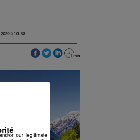
t 2020 à 10h38
rité
nd/or our legitimate