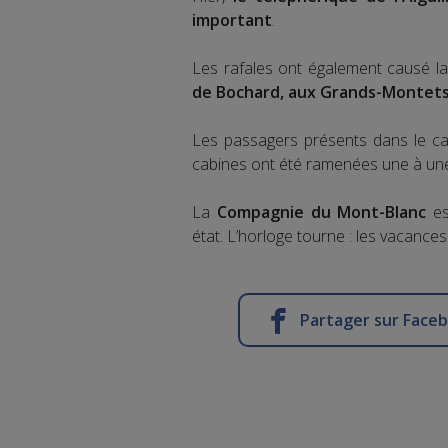
important
.
Les rafales ont également causé l
de Bochard, aux Grands-Montet
Les passagers présents dans le cab
cabines ont été ramenées une à une v
La
Compagnie du Mont-Blanc
es
état. L’horloge tourne : les vacanc
Partager sur Face