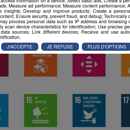
r access information on a device; Select basic ads; Create a per
 ads; Measure ad performance; Measure content performance; A
e insights; Develop and improve products; Create a personali
ontent; Ensure security, prevent fraud, and debug; Technically d
ay process personal data such as IP address and browsing da
vely scan device characteristics for identification; Use precise g
 data sources; Link different devices; Receive and use autom
ntification.
J'ACCEPTE
JE REFUSE
PLUS D'OPTIONS