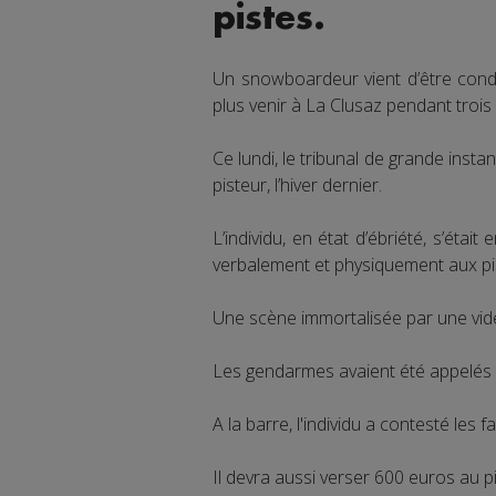
pistes.
Un snowboardeur vient d’être con
plus venir à La Clusaz pendant trois
Ce lundi, le tribunal de grande inst
pisteur, l’hiver dernier.
L’individu, en état d’ébriété, s’étai
verbalement et physiquement aux pis
Une scène immortalisée par une vidé
Les gendarmes avaient été appelés e
A la barre, l'individu a contesté les fa
Il devra aussi verser 600 euros au p