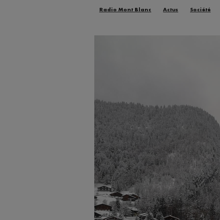
Radio Mont Blanc
Actus
Société