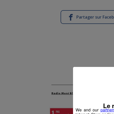
Partager sur Face
Radio Mont Blanc
Actus
Les Dossie
Le 
We and our
partner