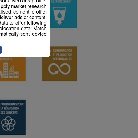
sonalised ads profile;
pply market research
sed content profile;
eliver ads or content.
ta to offer following
eolocation data; Match
atically-sent device