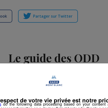
book
Partager sur Twitter
Le guide des ODD
-
25 septembre 2023 à 12h14
-
Mis à jour le 6 février 2024 à 17h39
rs
respect de votre vie privée est notre prio
s
do the following data processing based on your consent a