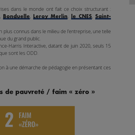
ises dans le monde ont fait ce choix structurant :
,
,
,
,
Bonduelle
Leroy Merlin
le CNES
Saint-
 plus connus dans le milieu de l’entreprise, une telle
e du grand public.
e-Harris Interactive, datant de juin 2020, seuls 15
 que sont les ODD.
tion à une démarche de pédagogie en présentant ces
s de pauvreté / faim « zéro »