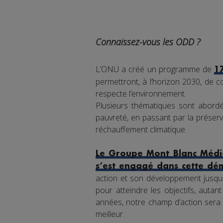
Connaissez-vous les ODD ?
L’ONU a créé un programme de
1
permettront, à l’horizon 2030, de co
respecte l’environnement.
Plusieurs thématiques sont abordée
pauvreté, en passant par la préserva
réchauffement climatique.
Le Groupe Mont Blanc Média
s’est engagé dans cette dé
action et son développement jusqu'
pour atteindre les objectifs, auta
années, notre champ d’action sera 
meilleur.