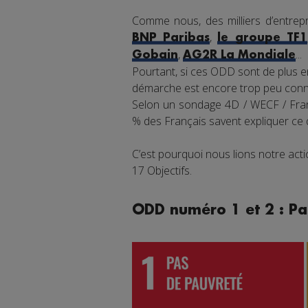
Comme nous, des milliers d’entrepr
,
BNP Paribas
le groupe TF1
,
...
Gobain
AG2R La Mondiale
Pourtant, si ces ODD sont de plus en
démarche est encore trop peu connu
Selon un sondage 4D / WECF / Franc
% des Français savent expliquer ce
C’est pourquoi nous lions notre ac
17 Objectifs.
ODD numéro 1 et 2 : Pa