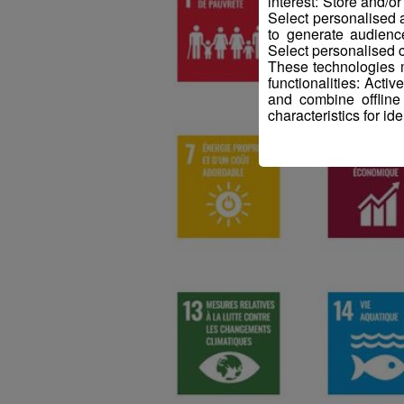
interest: Store and/o
Select personalised
to generate audienc
Select personalised c
These technologies m
functionalities: Acti
and combine offline
characteristics for ide