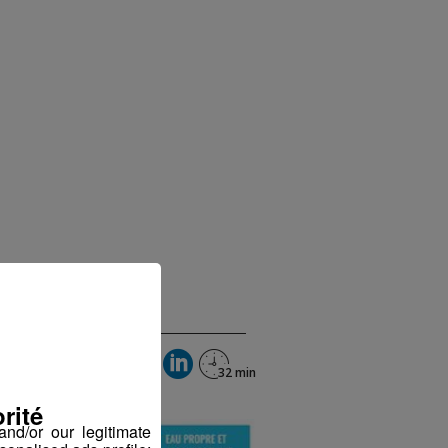
rité
nd/or our legitimate