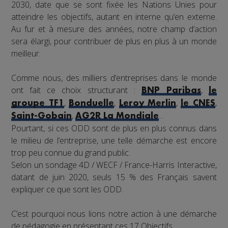
2030, date que se sont fixée les Nations Unies pour
atteindre les objectifs, autant en interne qu’en externe.
Au fur et à mesure des années, notre champ d’action
sera élargi, pour contribuer de plus en plus à un monde
meilleur.
Comme nous, des milliers d’entreprises dans le monde
ont fait ce choix structurant :
,
BNP Paribas
le
,
,
,
,
groupe TF1
Bonduelle
Leroy Merlin
le CNES
,
...
Saint-Gobain
AG2R La Mondiale
Pourtant, si ces ODD sont de plus en plus connus dans
le milieu de l’entreprise, une telle démarche est encore
trop peu connue du grand public.
Selon un sondage 4D / WECF / France-Harris Interactive,
datant de juin 2020, seuls 15 % des Français savent
expliquer ce que sont les ODD.
C’est pourquoi nous lions notre action à une démarche
de pédagogie en présentant ces 17 Objectifs.