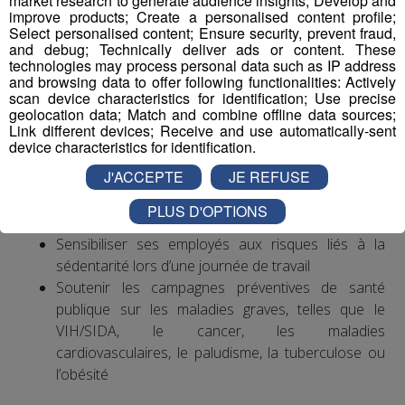
market research to generate audience insights; Develop and
musculo-squelettiques sont la première cause de
improve products; Create a personalised content profile;
Select personalised content; Ensure security, prevent fraud,
maladies professionnelles, notamment au niveau du
and debug; Technically deliver ads or content. These
poignet et de la main.
technologies may process personal data such as IP address
and browsing data to offer following functionalities: Actively
scan device characteristics for identification; Use precise
Exemples d’actions à entreprendre
geolocation data; Match and combine offline data sources;
Link different devices; Receive and use automatically-sent
Mettre en place une politique ambitieuse de santé,
device characteristics for identification.
sécurité et bien-être au travail visant notamment à
J'ACCEPTE
JE REFUSE
réduire les accidents du travail et les situations à
risques ainsi que les troubles musculo-
PLUS D'OPTIONS
squelettiques et les risques psycho-sociaux
Sensibiliser ses employés aux risques liés à la
sédentarité lors d’une journée de travail
Soutenir les campagnes préventives de santé
publique sur les maladies graves, telles que le
VIH/SIDA, le cancer, les maladies
cardiovasculaires, le paludisme, la tuberculose ou
l’obésité