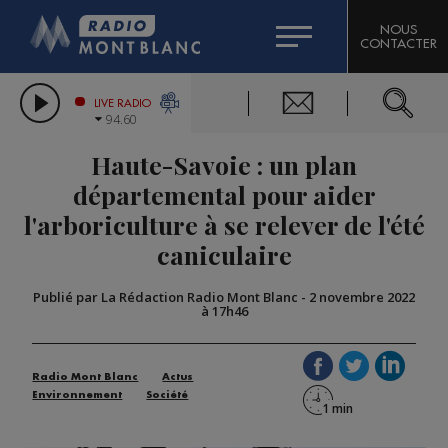
HOROSCOPE
CITIZEN MACHINERY
NOUS
CONTACTER
COMPAGNIE DU MONT-BLANC
LES CHRONIQUES DE L'EXPERT
GRAND MASSIF DOMAINES SKIABLES
LIVE RADIO
94.60
BORINI
Haute-Savoie : un plan
BIGARD
départemental pour aider
l'arboriculture à se relever de l'été
caniculaire
Publié par La Rédaction Radio Mont Blanc
-
2 novembre 2022
à 17h46
Radio Mont Blanc
Actus
Environnement
Société