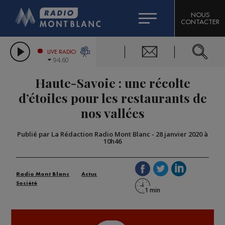
HOROSCOPE
CITIZEN MACHINERY
NOUS
CONTACTER
COMPAGNIE DU MONT-BLANC
LES CHRONIQUES DE L'EXPERT
GRAND MASSIF DOMAINES SKIABLES
LIVE RADIO
94.60
BORINI
Haute-Savoie : une récolte
BIGARD
d’étoiles pour les restaurants de
nos vallées
Publié par La Rédaction Radio Mont Blanc
-
28 janvier 2020 à
10h46
Radio Mont Blanc
Actus
Société