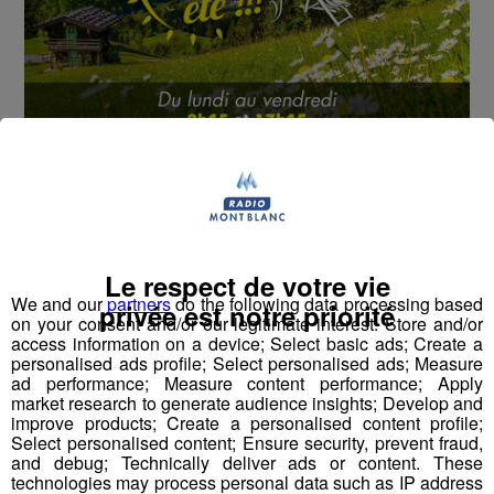
Cet été, Radio Mont Blanc s'occupe de toutes vos
sorties en famille, avec le grand jeu des vacances :
Déstination été !
Deux rendez-vous par jour, à 8h45 et 17h45 sur
Le respect de votre vie
Radio Mont Blanc !
We and our
partners
do the following data processing based
privée est notre priorité
on your consent and/or our legitimate interest: Store and/or
Déstination été ! Une question...une destination !
access information on a device; Select basic ads; Create a
personalised ads profile; Select personalised ads; Measure
ad performance; Measure content performance; Apply
Nous vous poserons une question, a vous de faire le
market research to generate audience insights; Develop and
bon choix entre les 3 réponses pour repartir avec vos
improve products; Create a personalised content profile;
Select personalised content; Ensure security, prevent fraud,
entrées pour un maximum d'activités dans la région !
and debug; Technically deliver ads or content. These
technologies may process personal data such as IP address