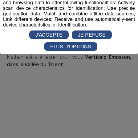
Inscription par téléphone toute la journée pour
and browsing data to offer following functionalities: Actively
scan device characteristics for identification; Use precise
participer aux 2 tirages au sort par jour à 8h45 et 17h45.
geolocation data; Match and combine offline data sources;
Appelez le standard au 04 50 58 24 09
Link different devices; Receive and use automatically-sent
device characteristics for identification.
Pour cette semaine on vous offre vos entrées pour vous
J'ACCEPTE
JE REFUSE
et la personne de votre choix pour
WALIBI RHONE
ALPES
!
PLUS D'OPTIONS
Nathan est allé tester pour vous
Verticalp Émosson,
dans la Vallée du Trient
: