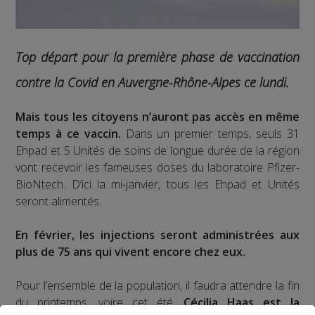
Top départ pour la première phase de vaccination
contre la Covid en Auvergne-Rhône-Alpes ce lundi.
Mais tous les citoyens n’auront pas accès en même
temps à ce vaccin.
Dans un premier temps, seuls 31
Ehpad et 5 Unités de soins de longue durée de la région
vont recevoir les fameuses doses du laboratoire Pfizer-
BioNtech. D’ici la mi-janvier, tous les Ehpad et Unités
seront alimentés.
En février, les injections seront administrées aux
plus de 75 ans qui vivent encore chez eux.
Pour l’ensemble de la population, il faudra attendre la fin
du printemps, voire cet été.
Cécilia Haas est la