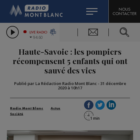
HOROSCOPE
CITIZEN MACHINERY
NOUS
CONTACTER
COMPAGNIE DU MONT-BLANC
LES CHRONIQUES DE L'EXPERT
GRAND MASSIF DOMAINES SKIABLES
LIVE RADIO
94.60
BORINI
Haute-Savoie : les pompiers
BIGARD
récompensent 5 enfants qui ont
sauvé des vies
Publié par La Rédaction Radio Mont Blanc
-
31 décembre
2020 à 10h17
Radio Mont Blanc
Actus
Société