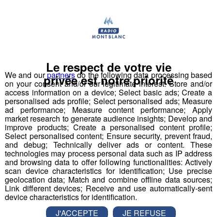
directrice de cabinet de l’Agence régionale de
santé d'Auvergne-Rhône-Alpes.
Le respect de votre vie
We and our
partners
do the following data processing based
privée est notre priorité
on your consent and/or our legitimate interest: Store and/or
Si la vaccination est étalée dans le temps, c'est parce
access information on a device; Select basic ads; Create a
que l'organisation est lourde.
Les vaccins sont
personalised ads profile; Select personalised ads; Measure
ad performance; Measure content performance; Apply
fabriqués au compte-goutte et doivent être
market research to generate audience insights; Develop and
conservés à -80 degrés.
C'est ce qu'explique Cécilia
improve products; Create a personalised content profile;
Haas.
Select personalised content; Ensure security, prevent fraud,
and debug; Technically deliver ads or content. These
technologies may process personal data such as IP address
and browsing data to offer following functionalities: Actively
scan device characteristics for identification; Use precise
geolocation data; Match and combine offline data sources;
Link different devices; Receive and use automatically-sent
device characteristics for identification.
Mais la défiance des Français reste importante.
Seuls
J'ACCEPTE
JE REFUSE