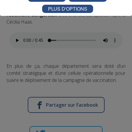
40 % envisagent de se faire vacciner. Les autres
remettent en question la fiabilité du vaccin et
PLUS D'OPTIONS
l’estiment dangereux.
Des craintes auxquelles répond
Cécilia Haas.
En plus de ça, chaque département sera doté d’un
comité stratégique et d’une cellule opérationnelle pour
suivre le déploiement de la campagne de vaccination.
Partager sur Facebook