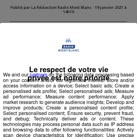
Publié par La Rédaction Radio Mont Blanc
-
19 janvier 2021 à
14h10
Radio Mont Blanc
Actus
Sport
Le respect de votre vie
We and our
partners
do the following data processing based
privée est notre priorité
on your consent and/or our legitimate interest: Store and/or
access information on a device; Select basic ads; Create a
personalised ads profile; Select personalised ads; Measure
ad performance; Measure content performance; Apply
market research to generate audience insights; Develop and
improve products; Create a personalised content profile;
Select personalised content; Ensure security, prevent fraud,
and debug; Technically deliver ads or content. These
technologies may process personal data such as IP address
and browsing data to offer following functionalities: Actively
scan device characteristics for identification; Use precise