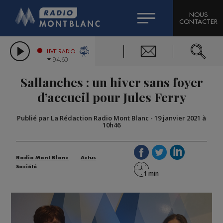
HOROSCOPE
CITIZEN MACHINERY
NOUS
CONTACTER
COMPAGNIE DU MONT-BLANC
LES CHRONIQUES DE L'EXPERT
GRAND MASSIF DOMAINES SKIABLES
LIVE RADIO
94.60
BORINI
Sallanches : un hiver sans foyer
BIGARD
d’accueil pour Jules Ferry
Publié par La Rédaction Radio Mont Blanc
-
19 janvier 2021 à
10h46
Radio Mont Blanc
Actus
Société