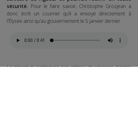
sécurité.
Pour le faire savoir, Christophe Grosjean a
donc écrit un courrier qu’il a envoyé directement à
l’Élysée ainsi qu’au gouvernement le 5 janvier dernier.
Le gérant du karting n’a pas obtenu de réponse, hormis
de la part du député de la vallée de l’Arve Martial
Saddier qui a reçu une copie du courrier et s’est
engagé à faire remonter et soutenir sa demande.
Partager sur Facebook