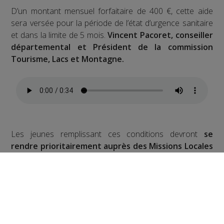
D’un montant mensuel forfaitaire de 400 €, cette aide
sera versée pour la période de l’état d’urgence sanitaire
et dans la limite de 5 mois.
Vincent Pacoret, conseiller
départemental et Président de la commission
Tourisme, Lacs et Montagne.
Les jeunes remplissant ces conditions devront
se
rendre prioritairement auprès des Missions Locales
Jeunes, des Espaces France Service de proximité ou
des Pôles Médico-Sociaux du Département pour
solliciter cette aide.
Et les ski-clubs.