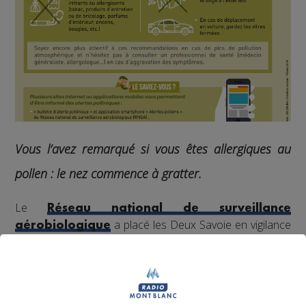
Vous l’avez remarqué si vous êtes allergiques au
pollen : le nez commence à gratter.
Le
Réseau national de surveillance
a placé les Deux Savoie en vigilance
aérobiologique
orange à cause du pollen d'aulne.
C'est le beau temps et les températures douces qui
favorisent cet épisode, en avance sur le calendrier