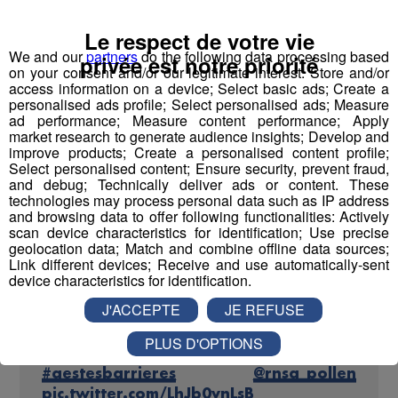
habituel.
Le respect de votre vie
Il est recommandé d’aérer son logement avant le lever
We and our
partners
do the following data processing based
privée est notre priorité
du soleil ou après son coucher.
on your consent and/or our legitimate interest: Store and/or
access information on a device; Select basic ads; Create a
personalised ads profile; Select personalised ads; Measure
Mais les spécialistes s'attendent à des symptômes un
ad performance; Measure content performance; Apply
peu moins virulents que d'habitude : les masques que
market research to generate audience insights; Develop and
l'on porte en ce moment à cause de la Covid pourrait
improve products; Create a personalised content profile;
Select personalised content; Ensure security, prevent fraud,
permettre de protéger aussi des pollens.
and debug; Technically deliver ads or content. These
technologies may process personal data such as IP address
and browsing data to offer following functionalities: Actively
scan device characteristics for identification; Use precise
geolocation data; Match and combine offline data sources;
Amis allergiques, pensez aux bons gestes
Link different devices; Receive and use automatically-sent
barrières pour limiter votre exposition aux
device characteristics for identification.
pollens!
J'ACCEPTE
JE REFUSE
Plus d'infos sur
https://t.co/x8uuZJYofL
#pollens
PLUS D'OPTIONS
#allergies
#bonsgestes
#gestesbarrieres
@rnsa_pollen
pic.twitter.com/LhJb0vnLsB