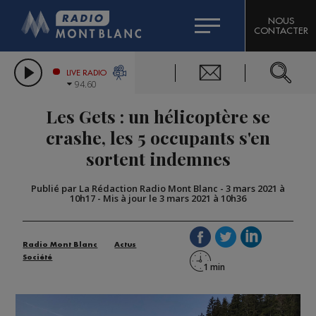
HOROSCOPE
CITIZEN MACHINERY
NOUS
CONTACTER
COMPAGNIE DU MONT-BLANC
LES CHRONIQUES DE L'EXPERT
GRAND MASSIF DOMAINES SKIABLES
LIVE RADIO
94.60
BORINI
Les Gets : un hélicoptère se
BIGARD
crashe, les 5 occupants s'en
sortent indemnes
Publié par La Rédaction Radio Mont Blanc
-
3 mars 2021 à
10h17
-
Mis à jour le 3 mars 2021 à 10h36
Radio Mont Blanc
Actus
Société