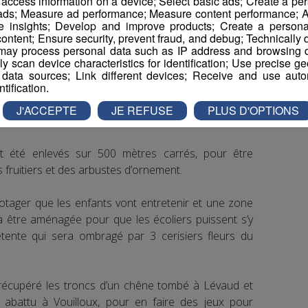
r access information on a device; Select basic ads; Create a per
 ads; Measure ad performance; Measure content performance; A
e insights; Develop and improve products; Create a personali
ontent; Ensure security, prevent fraud, and debug; Technically d
ay process personal data such as IP address and browsing da
vely scan device characteristics for identification; Use precise g
 data sources; Link different devices; Receive and use autom
ntification.
J'ACCEPTE
JE REFUSE
PLUS D'OPTIONS
 été enlevés sur 500 mètres carrés, pour être
 fruitiers et des arbustes d’ornement.
tager que les enfants vont entretenir et une zone
 être aménagée pour que les écoliers puissent s’y
détente qui sera ombragé par 3 cerisiers fleurs du
 récupéré les troncs d’un chêne tombé à Lévaud et
 abattu à Vouilloux, pour en faire des jeux pour