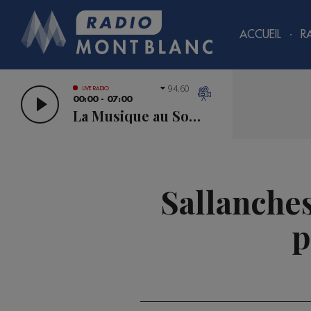
ACCUEIL
R
94.60
LIVE RADIO
00:00 - 07:00
La Musique au Sommet
Sallanches
p