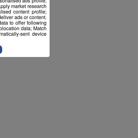
sonalised ads profile;
pply market research
sed content profile;
eliver ads or content.
ta to offer following
eolocation data; Match
atically-sent device