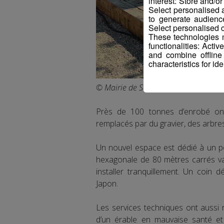
interest: Store and/o
Select personalised
to generate audienc
Select personalised c
These technologies m
functionalities: Acti
and combine offline
characteristics for ide
© Mairie de Sallanches
Près de 100 tonnes d’enrobé ont
remplacés par du gravier, des arbres
Un nouvel espace est dédié à un po
hexagonale de 80 mètres carrés va
installer tranquillement. Un coin 
Japon.
Les services techniques ont aussi
d’un érable en mauvaise santé et