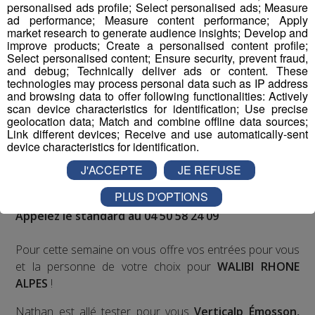
personalised ads profile; Select personalised ads; Measure
ad performance; Measure content performance; Apply
Deux rendez-vous par jour, à 8h45 et 17h45 sur
market research to generate audience insights; Develop and
improve products; Create a personalised content profile;
Radio Mont Blanc !
Select personalised content; Ensure security, prevent fraud,
and debug; Technically deliver ads or content. These
Déstination été ! Une question...une destination !
technologies may process personal data such as IP address
and browsing data to offer following functionalities: Actively
scan device characteristics for identification; Use precise
Nous vous poserons une question, a vous de faire le
geolocation data; Match and combine offline data sources;
bon choix entre les 3 réponses pour repartir avec vos
Link different devices; Receive and use automatically-sent
device characteristics for identification.
entrées pour un maximum d'activités dans la région !
J'ACCEPTE
JE REFUSE
Inscription par téléphone toute la journée pour
PLUS D'OPTIONS
participer aux 2 tirages au sort par jour à 8h45 et 17h45.
Appelez le standard au 04 50 58 24 09
Pour cette semaine on vous offre vos entrées pour vous
et la personne de votre choix pour
WALIBI RHONE
ALPES
!
Nathan est allé tester pour vous
Verticalp Émosson,