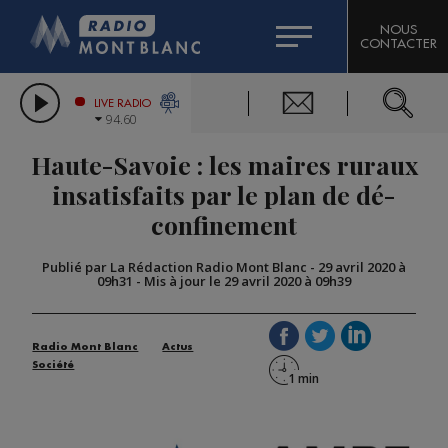
HOROSCOPE
CITIZEN MACHINERY
NOUS
CONTACTER
COMPAGNIE DU MONT-BLANC
LES CHRONIQUES DE L'EXPERT
GRAND MASSIF DOMAINES SKIABLES
LIVE RADIO
94.60
BORINI
Haute-Savoie : les maires ruraux
BIGARD
insatisfaits par le plan de dé-
confinement
Publié par La Rédaction Radio Mont Blanc
-
29 avril 2020 à
09h31
-
Mis à jour le 29 avril 2020 à 09h39
Radio Mont Blanc
Actus
Société