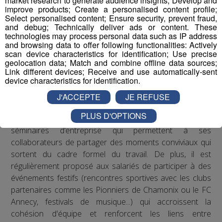
market research to generate audience insights; Develop and
improve products; Create a personalised content profile;
Les actions de Radio Mont Blanc
Select personalised content; Ensure security, prevent fraud,
and debug; Technically deliver ads or content. These
Concernant les troubles musculo-squelettiques, Radio
technologies may process personal data such as IP address
and browsing data to offer following functionalities: Actively
Mont Blanc s’est engagé à respecter les
scan device characteristics for identification; Use precise
recommandations de la médecine du travail en matière
geolocation data; Match and combine offline data sources;
de posture sur les postes de travail : des rehausseurs de
Link different devices; Receive and use automatically-sent
device characteristics for identification.
clavier ont été distribués aux salariés qui le souhaitaient.
J'ACCEPTE
JE REFUSE
Concernant le bien-être au travail, le Groupe Mont Blanc
PLUS D'OPTIONS
Médias organise depuis plusieurs années des
séminaires d’entreprise qui permettent à ses
collaborateurs de partager des moments conviviaux qui
sortent du cadre formel du travail. De plus, il est
régulièrement proposé aux salariés de participer à des
événements festifs (rencontres sportives avec les clubs
partenaires comme les Pionniers de Chamonix ou le FC
Annecy, festivals de musique...) qui accroissent la
cohésion d'équipe et renforcent les liens entre