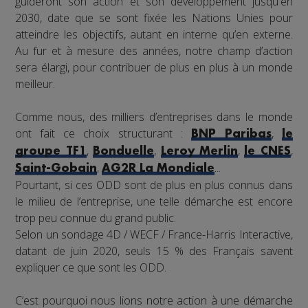
guideront son action et son développement jusqu'en
2030, date que se sont fixée les Nations Unies pour
atteindre les objectifs, autant en interne qu’en externe.
Au fur et à mesure des années, notre champ d’action
sera élargi, pour contribuer de plus en plus à un monde
meilleur.
Comme nous, des milliers d’entreprises dans le monde
ont fait ce choix structurant :
,
BNP Paribas
le
,
,
,
,
groupe TF1
Bonduelle
Leroy Merlin
le CNES
,
...
Saint-Gobain
AG2R La Mondiale
Pourtant, si ces ODD sont de plus en plus connus dans
le milieu de l’entreprise, une telle démarche est encore
trop peu connue du grand public.
Selon un sondage 4D / WECF / France-Harris Interactive,
datant de juin 2020, seuls 15 % des Français savent
expliquer ce que sont les ODD.
C’est pourquoi nous lions notre action à une démarche