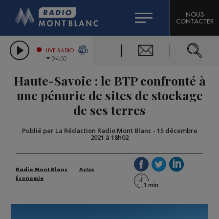
HOROSCOPE
CITIZEN MACHINERY
NOUS
CONTACTER
COMPAGNIE DU MONT-BLANC
LES CHRONIQUES DE L'EXPERT
GRAND MASSIF DOMAINES SKIABLES
LIVE RADIO
94.60
BORINI
Haute-Savoie : le BTP confronté à
BIGARD
une pénurie de sites de stockage
de ses terres
Publié par La Rédaction Radio Mont Blanc
-
15 décembre
2021 à 18h02
Radio Mont Blanc
Actus
Économie