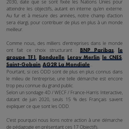
2030, date que se sont fixée les Nations Unies pour
atteindre les objectifs, autant en interne qu’en externe.
Au fur et à mesure des années, notre champ d’action
sera élargi, pour contribuer de plus en plus à un monde
meilleur.
Comme nous, des milliers d’entreprises dans le monde
ont fait ce choix structurant :
,
BNP Paribas
le
,
,
,
,
groupe TF1
Bonduelle
Leroy Merlin
le CNES
,
...
Saint-Gobain
AG2R La Mondiale
Pourtant, si ces ODD sont de plus en plus connus dans
le milieu de l’entreprise, une telle démarche est encore
trop peu connue du grand public.
Selon un sondage 4D / WECF / France-Harris Interactive,
datant de juin 2020, seuls 15 % des Français savent
expliquer ce que sont les ODD.
C’est pourquoi nous lions notre action à une démarche
de pédagogie en présentant ces 17 Objectifs.