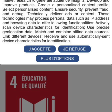
market research to generate audience insights; Develop and
improve products; Create a personalised content profile;
Enfin, un questionnaire bien-être envoyé chaque année
Select personalised content; Ensure security, prevent fraud,
and debug; Technically deliver ads or content. These
à tous les collaborateurs permet d'identifier les
technologies may process personal data such as IP address
difficultés qui pourraient être rencontrées par les
and browsing data to offer following functionalities: Actively
différents salariés, et d'y remédier. Au mois de juin 2022,
scan device characteristics for identification; Use precise
geolocation data; Match and combine offline data sources;
les collaborateurs ont donné une note globale de 8 sur
Link different devices; Receive and use automatically-sent
10 à la qualité de vie au travail au sein du Groupe Mont
device characteristics for identification.
Blanc Médias.
J'ACCEPTE
JE REFUSE
PLUS D'OPTIONS
ODD numéro 4 : Education de qualité