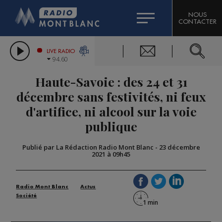
HOROSCOPE
CITIZEN MACHINERY
NOUS
CONTACTER
COMPAGNIE DU MONT-BLANC
LES CHRONIQUES DE L'EXPERT
GRAND MASSIF DOMAINES SKIABLES
LIVE RADIO
94.60
BORINI
Haute-Savoie : des 24 et 31
BIGARD
décembre sans festivités, ni feux
d'artifice, ni alcool sur la voie
publique
Publié par La Rédaction Radio Mont Blanc
-
23 décembre
2021 à 09h45
Radio Mont Blanc
Actus
Société