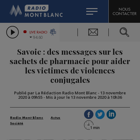
HOROSCOPE
CITIZEN MACHINERY
NOUS
CONTACTER
COMPAGNIE DU MONT-BLANC
LES CHRONIQUES DE L'EXPERT
GRAND MASSIF DOMAINES SKIABLES
LIVE RADIO
94.60
BORINI
Savoie : des messages sur les
BIGARD
sachets de pharmacie pour aider
les victimes de violences
conjugales
Publié par La Rédaction Radio Mont Blanc
-
13 novembre
2020 à 09h55
-
Mis à jour le 13 novembre 2020 à 10h36
Radio Mont Blanc
Actus
Société