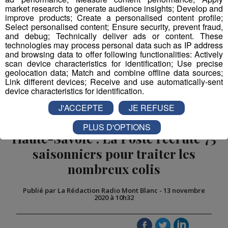
market research to generate audience insights; Develop and
improve products; Create a personalised content profile;
Select personalised content; Ensure security, prevent fraud,
and debug; Technically deliver ads or content. These
technologies may process personal data such as IP address
and browsing data to offer following functionalities: Actively
scan device characteristics for identification; Use precise
geolocation data; Match and combine offline data sources;
Link different devices; Receive and use automatically-sent
device characteristics for identification.
J'ACCEPTE
JE REFUSE
PLUS D'OPTIONS
Haute-Savoie : La Poste recrute 75
saisonniers pour traiter les
nombreux colis
Publié par La Rédaction Radio Mont Blanc
-
13 novembre
2020 à 10h32