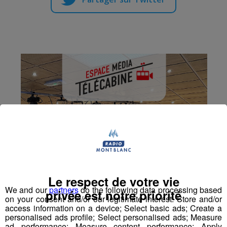
Le respect de votre vie
We and our
partners
do the following data processing based
privée est notre priorité
on your consent and/or our legitimate interest: Store and/or
access information on a device; Select basic ads; Create a
personalised ads profile; Select personalised ads; Measure
ad performance; Measure content performance; Apply