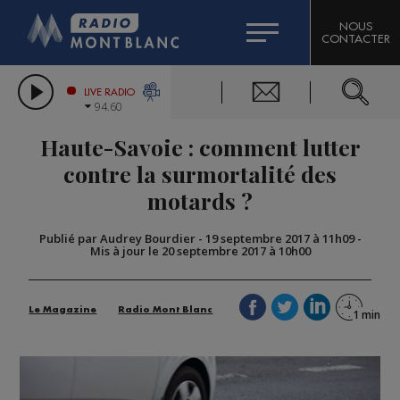
HOROSCOPE
CITIZEN MACHINERY
NOUS
CONTACTER
COMPAGNIE DU MONT-BLANC
LES CHRONIQUES DE L'EXPERT
GRAND MASSIF DOMAINES SKIABLES
LIVE RADIO
94.60
BORINI
Haute-Savoie : comment lutter
BIGARD
contre la surmortalité des
motards ?
Publié par Audrey Bourdier
-
19 septembre 2017 à 11h09
-
Mis à jour le 20 septembre 2017 à 10h00
Le Magazine
Radio Mont Blanc