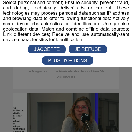
Select personalised content; Ensure security, prevent fraud,
and debug; Technically deliver ads or content. These
technologies may process personal data such as IP address
and browsing data to offer following functionalities: Actively
scan device characteristics for identification; Use precise
geolocation data; Match and combine offline data sources;
Link different devices; Receive and use automatically-sent
Testé Approuvé | Faites
device characteristics for identification.
de la voltige en
J'ACCEPTE
JE REFUSE
parapente avec Jessica !
PLUS D'OPTIONS
Le Magazine
La Matinale des Super Lève-Tôt
Découverte