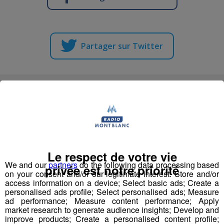
Partager sur Twitter
Vous en voulez encore ?
Le respect de votre vie
We and our
partners
do the following data processing based
privée est notre priorité
on your consent and/or our legitimate interest: Store and/or
access information on a device; Select basic ads; Create a
personalised ads profile; Select personalised ads; Measure
ad performance; Measure content performance; Apply
market research to generate audience insights; Develop and
improve products; Create a personalised content profile;