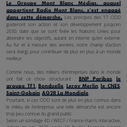
Le Groupe Mont Blanc Médias, auquel
appartient Radio Mont Blanc, s’est engagé
Les principes des 17 ODD
dans cette démarche.
guideront son action et son développement jusqu'en
2030, date que se sont fixée les Nations Unies pour
atteindre les objectifs, autant en interne qu’en externe.
Au fur et à mesure des années, notre champ d’action
sera élargi, pour contribuer de plus en plus à un monde
meilleur.
Comme nous, des milliers d’entreprises dans le monde
ont fait ce choix structurant :
,
BNP Paribas
le
,
,
,
,
groupe TF1
Bonduelle
Leroy Merlin
le CNES
,
...
Saint-Gobain
AG2R La Mondiale
Pourtant, si ces ODD sont de plus en plus connus dans
le milieu de l’entreprise, une telle démarche est encore
trop peu connue du grand public.
Selon un sondage 4D / WECF / France-Harris Interactive,