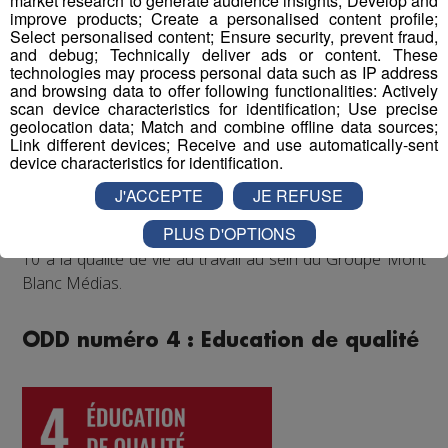
market research to generate audience insights; Develop and
improve products; Create a personalised content profile;
partenaires comme les Pionniers de Chamonix ou le FC
Select personalised content; Ensure security, prevent fraud,
Annecy, festivals de musique...) qui accroissent la
and debug; Technically deliver ads or content. These
cohésion d'équipe et renforcent les liens entre
technologies may process personal data such as IP address
and browsing data to offer following functionalities: Actively
collègues.
scan device characteristics for identification; Use precise
geolocation data; Match and combine offline data sources;
Enfin, un questionnaire bien-être envoyé chaque année
Link different devices; Receive and use automatically-sent
device characteristics for identification.
à tous les collaborateurs permet d'identifier les
difficultés qui pourraient être rencontrées par les
J'ACCEPTE
JE REFUSE
différents salariés, et d'y remédier. Au mois de juin 2022,
PLUS D'OPTIONS
les collaborateurs ont donné une note globale de 8 sur
10 à la qualité de vie au travail au sein du Groupe Mont
Blanc Médias.
ODD numéro 4 : Education de qualité