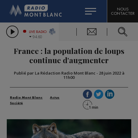
HOROSCOPE
CITIZEN MACHINERY
NOUS
CONTACTER
COMPAGNIE DU MONT-BLANC
LES CHRONIQUES DE L'EXPERT
GRAND MASSIF DOMAINES SKIABLES
LIVE RADIO
94.60
BORINI
France : la population de loups
BIGARD
continue d'augmenter
Publié par La Rédaction Radio Mont Blanc
-
28 juin 2022 à
11h00
Radio Mont Blanc
Actus
Société