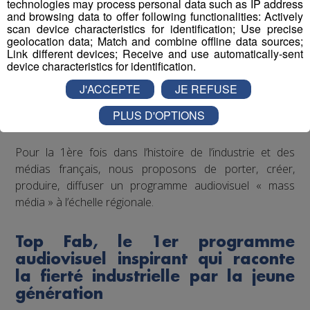
technologies may process personal data such as IP address
and browsing data to offer following functionalities: Actively
Notre proposition de
scan device characteristics for identification; Use precise
geolocation data; Match and combine offline data sources;
valeur ?
Link different devices; Receive and use automatically-sent
device characteristics for identification.
Impulser un nouveau récit médiatique pour
J'ACCEPTE
JE REFUSE
réconcilier les jeunes et l’industrie
PLUS D'OPTIONS
Pour la 1ère fois dans l’histoire de l’industrie et des
médias français, nous proposons de porter, créer,
produire, diffuser un programme audiovisuel « mass
média » à l’échelle régionale.
Top Fab, le 1er programme
audiovisuel inspirant qui raconte
la fierté industrielle par la jeune
génération