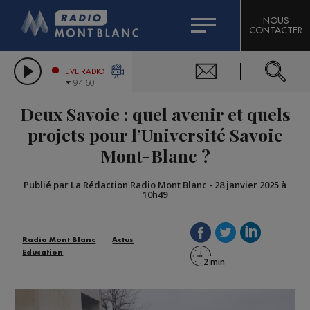
HOROSCOPE
CITIZEN MACHINERY
NOUS
CONTACTER
COMPAGNIE DU MONT-BLANC
LES CHRONIQUES DE L'EXPERT
GRAND MASSIF DOMAINES SKIABLES
LIVE RADIO
94.60
BORINI
Deux Savoie : quel avenir et quels
BIGARD
projets pour l’Université Savoie
Mont-Blanc ?
Publié par La Rédaction Radio Mont Blanc
-
28 janvier 2025 à
10h49
Radio Mont Blanc
Actus
Education