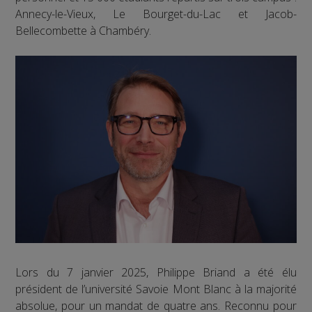
Annecy-le-Vieux, Le Bourget-du-Lac et Jacob-
Bellecombette à Chambéry.
Lors du 7 janvier 2025, Philippe Briand a été élu
président de l’université Savoie Mont Blanc à la majorité
absolue, pour un mandat de quatre ans. Reconnu pour