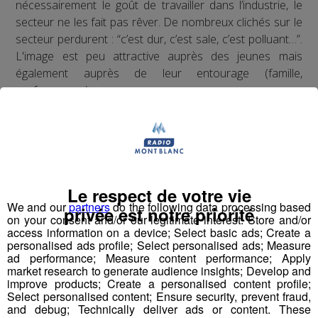
nécessairement le goût de travailler dans l’industrie, le
secteur ne les fait pas rêver. De nombreux clichés sur le
secteur perdurent : “c’est dur, c’est sale, c’est polluant…”.
L'image est peu attractive auprès des jeunes mais
également auprès de leur entourage (famille,
professeurs…).
Un enjeu de taille…
Face à cette problématique, il est nécessaire de rendre
attractif la filière industrielle auprès de la jeune
génération et de ses prescripteurs,
à commencer par
Le respect de votre vie
We and our
partners
do the following data processing based
le cœur du réacteur en Haute-Savoie !
privée est notre priorité
on your consent and/or our legitimate interest: Store and/or
Il manque un trait d’union entre ces 2 mondes qui
access information on a device; Select basic ads; Create a
pensent qu’ils ne sont pas fait pour se parler :
ce trait
personalised ads profile; Select personalised ads; Measure
ad performance; Measure content performance; Apply
d’union, c’est la communication.
Et on sait que le
market research to generate audience insights; Develop and
dialogue est créateur de tellement de valeurs.
improve products; Create a personalised content profile;
Select personalised content; Ensure security, prevent fraud,
and debug; Technically deliver ads or content. These