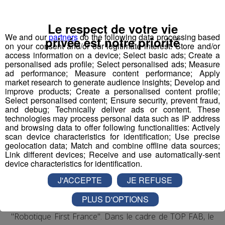
L’ambition ?
FAB
riquer la nouvelle perception du monde industriel
Le respect de votre vie
avec les jeunes comme acteurs et ambassadeurs de la
We and our
partners
do the following data processing based
privée est notre priorité
on your consent and/or our legitimate interest: Store and/or
filière.
access information on a device; Select basic ads; Create a
personalised ads profile; Select personalised ads; Measure
ad performance; Measure content performance; Apply
market research to generate audience insights; Develop and
La méthode ?
improve products; Create a personalised content profile;
Vulgariser l’industrie en la rendant ludique
avec le
Select personalised content; Ensure security, prevent fraud,
prétexte du robot : de la fabrication d’un robot par des
and debug; Technically deliver ads or content. These
technologies may process personal data such as IP address
collégiens et lycéens sur plusieurs mois à leur
and browsing data to offer following functionalities: Actively
participation à une compétition apprenante de robots le
scan device characteristics for identification; Use precise
"First Tech Challenge" en points d’orgue, avec leur robot
geolocation data; Match and combine offline data sources;
Link different devices; Receive and use automatically-sent
fabriqué.
device characteristics for identification.
J'ACCEPTE
JE REFUSE
Les jeunes des établissements scolaires doivent
fabriquer un robot à partir d'un kit de pièces détachées
PLUS D'OPTIONS
fourni par l'association organisatrice la compétition
"Robotique First France". Dans le cadre de TOP FAB, le