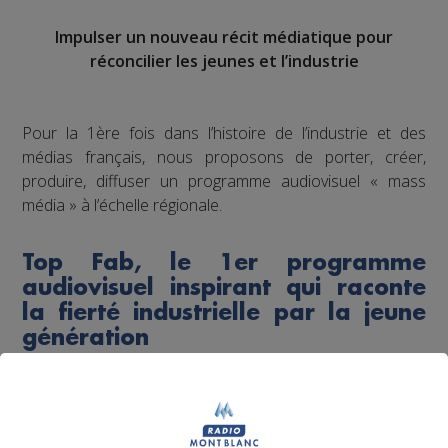
Impulser un nouveau récit médiatique pour
réconcilier les jeunes et l’industrie
Pour la 1ère fois dans l’histoire de l’industrie et des
médias français, nous proposons de porter, créer,
produire, diffuser un programme audiovisuel « mass
média » à l’échelle régionale.
Top Fab, le 1er programme
audiovisuel inspirant qui raconte
la fierté industrielle par la jeune
génération
Dans l’esprit d'un “top chef de l’industrie”, à l’image de la
nouvelle perception désirable suscitée pour la cuisine
suite à l’impulsion et la récurrence média depuis 15 ans.