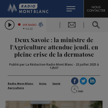
HOROSCOPE
CITIZEN MACHINERY
NOUS
CONTACTER
COMPAGNIE DU MONT-BLANC
LES CHRONIQUES DE L'EXPERT
GRAND MASSIF DOMAINES SKIABLES
LIVE RADIO
94.60
BORINI
Deux Savoie : la ministre de
BIGARD
l’Agriculture attendue jeudi, en
pleine crise de la dermatose
Publié par La Rédaction Radio Mont Blanc
-
23 juillet 2025 à
12h07
Radio Mont Blanc
Actus
Santé
Agriculture