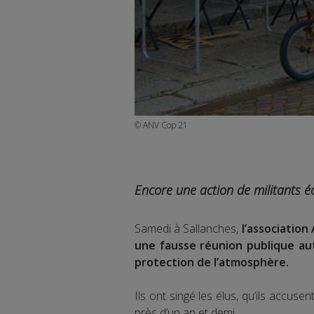
© ANV Cop 21
Encore une action de militants éc
Samedi à Sallanches,
l’association
une fausse réunion publique au
protection de l’atmosphère.
Ils ont singé les élus, qu’ils accusen
près d’un an et demi.