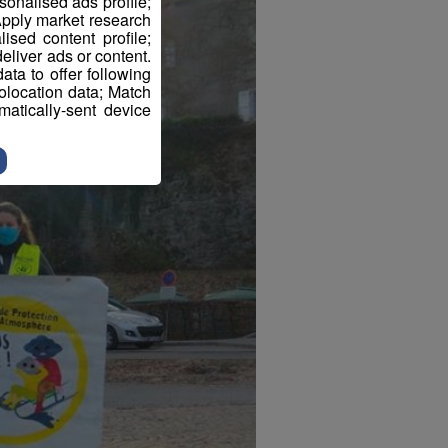
sonalised ads profile;
pply market research
sed content profile;
eliver ads or content.
ta to offer following
eolocation data; Match
atically-sent device