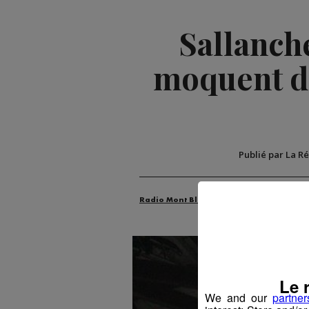
Sallanche
moquent de
Publié par La R
Radio Mont Blanc
Actus
Environn
Le 
We and our
partner