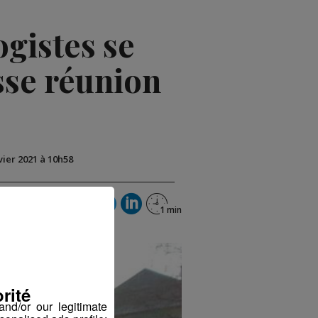
ogistes se
sse réunion
nvier 2021 à 10h58
rité
nd/or our legitimate