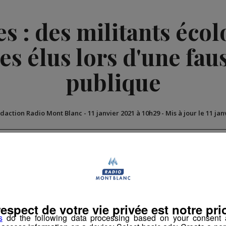
s : des militants écol
s élus lors d'une fau
publique
édaction Radio Mont Blanc
-
11 janvier 2021 à 10h29
-
Mis à jour le 11 ja
ement
respect de votre vie privée est notre prio
s
do the following data processing based on your consent a