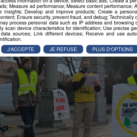
r access information on a device; Select basic ads; Create a per
 ads; Measure ad performance; Measure content performance; A
e insights; Develop and improve products; Create a personali
ontent; Ensure security, prevent fraud, and debug; Technically d
ay process personal data such as IP address and browsing da
vely scan device characteristics for identification; Use precise g
 data sources; Link different devices; Receive and use autom
ntification.
J'ACCEPTE
JE REFUSE
PLUS D'OPTIONS