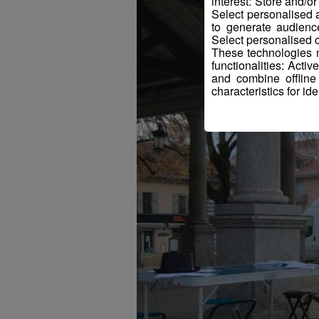
interest: Store and/o
Select personalised
to generate audienc
Select personalised c
These technologies m
functionalities: Acti
and combine offline
characteristics for ide