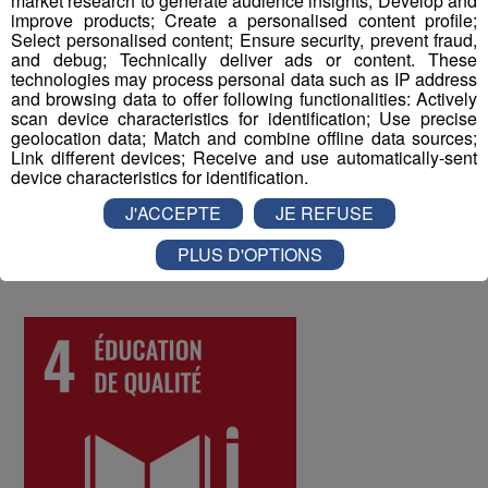
market research to generate audience insights; Develop and
improve products; Create a personalised content profile;
Select personalised content; Ensure security, prevent fraud,
Enfin, un questionnaire bien-être envoyé chaque année
and debug; Technically deliver ads or content. These
à tous les collaborateurs permet d'identifier les
technologies may process personal data such as IP address
and browsing data to offer following functionalities: Actively
difficultés qui pourraient être rencontrées par les
scan device characteristics for identification; Use precise
différents salariés, et d'y remédier. Au mois de juin 2022,
geolocation data; Match and combine offline data sources;
les collaborateurs ont donné une note globale de 8 sur
Link different devices; Receive and use automatically-sent
device characteristics for identification.
10 à la qualité de vie au travail au sein du Groupe Mont
Blanc Médias.
J'ACCEPTE
JE REFUSE
PLUS D'OPTIONS
ODD numéro 4 : Education de qualité