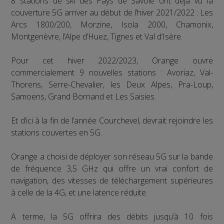
8 stations de ski des Pays de Savoie ont déjà vu la
couverture 5G arriver au début de l’hiver 2021/2022 : Les
Arcs 1800/200, Morzine, Isola 2000, Chamonix,
Montgenèvre, l’Alpe d’Huez, Tignes et Val d’Isère.
Pour cet hiver 2022/2023, Orange ouvre
commercialement 9 nouvelles stations : Avoriaz, Val-
Thorens, Serre-Chevalier, les Deux Alpes, Pra-Loup,
Samoens, Grand Bornand et Les Saisies.
Et d’ici à la fin de l’année Courchevel, devrait rejoindre les
stations couvertes en 5G.
Orange a choisi de déployer son réseau 5G sur la bande
de fréquence 3,5 GHz qui offre un vrai confort de
navigation, des vitesses de téléchargement supérieures
à celle de la 4G, et une latence réduite.
A terme, la 5G offrira des débits jusqu’à 10 fois