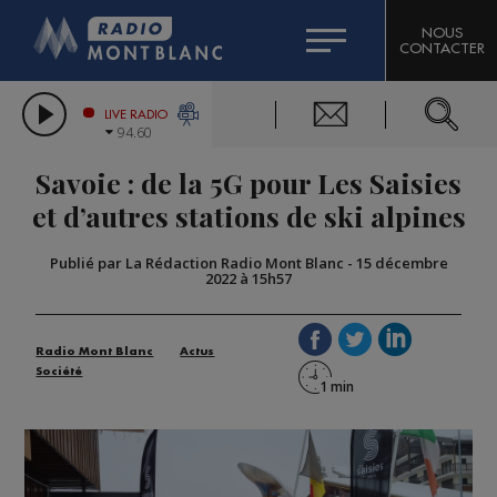
HOROSCOPE
CITIZEN MACHINERY
NOUS
CONTACTER
COMPAGNIE DU MONT-BLANC
LES CHRONIQUES DE L'EXPERT
GRAND MASSIF DOMAINES SKIABLES
LIVE RADIO
94.60
BORINI
Savoie : de la 5G pour Les Saisies
BIGARD
et d’autres stations de ski alpines
Publié par La Rédaction Radio Mont Blanc
-
15 décembre
2022 à 15h57
Radio Mont Blanc
Actus
Société