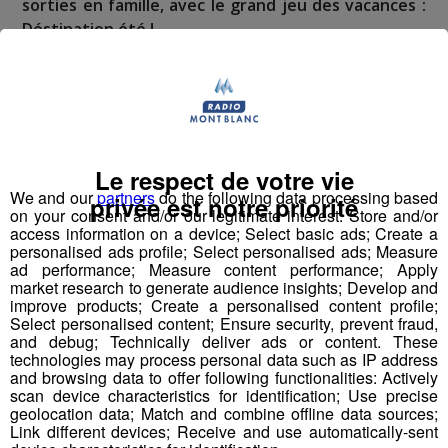
sorties en famille, avec le grand jeu des vacances :
Déstination été !
Deux rendez-vous par jour, à 8h45 et 17h45 sur
Radio Mont Blanc !
Déstination été ! Une question...une destination !
Le respect de votre vie
We and our
partners
do the following data processing based
Nous vous poserons une question, a vous de faire le
privée est notre priorité
on your consent and/or our legitimate interest: Store and/or
bon choix entre les 3 réponses pour repartir avec vos
access information on a device; Select basic ads; Create a
entrées pour un maximum d'activités dans la région !
personalised ads profile; Select personalised ads; Measure
ad performance; Measure content performance; Apply
market research to generate audience insights; Develop and
Inscription par téléphone toute la journée pour
improve products; Create a personalised content profile;
participer aux 2 tirages au sort par jour à 8h45 et 17h45.
Select personalised content; Ensure security, prevent fraud,
and debug; Technically deliver ads or content. These
Appelez le standard au 04 50 58 24 09
technologies may process personal data such as IP address
and browsing data to offer following functionalities: Actively
Pour cette semaine on vous offre vos entrées pour vous
scan device characteristics for identification; Use precise
geolocation data; Match and combine offline data sources;
et la personne de votre choix pour
WALIBI RHONE
Link different devices; Receive and use automatically-sent
ALPES
!