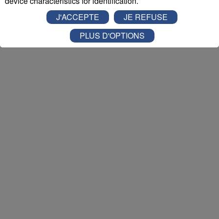
device characteristics for identification.
Nathan est allé tester pour vous
Verticalp Émosson,
J'ACCEPTE
JE REFUSE
dans la Vallée du Trient
:
PLUS D'OPTIONS