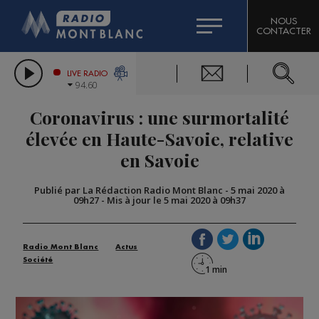
HOROSCOPE
CITIZEN MACHINERY
NOUS
CONTACTER
COMPAGNIE DU MONT-BLANC
LES CHRONIQUES DE L'EXPERT
GRAND MASSIF DOMAINES SKIABLES
LIVE RADIO
94.60
BORINI
Coronavirus : une surmortalité
BIGARD
élevée en Haute-Savoie, relative
en Savoie
Publié par La Rédaction Radio Mont Blanc
-
5 mai 2020 à
09h27
-
Mis à jour le 5 mai 2020 à 09h37
Radio Mont Blanc
Actus
Société