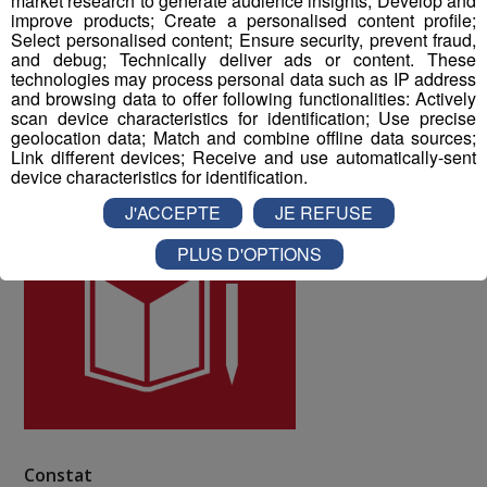
market research to generate audience insights; Develop and
10 à la qualité de vie au travail au sein du Groupe Mont
improve products; Create a personalised content profile;
Select personalised content; Ensure security, prevent fraud,
Blanc Médias.
and debug; Technically deliver ads or content. These
technologies may process personal data such as IP address
and browsing data to offer following functionalities: Actively
ODD numéro 4 : Education de qualité
scan device characteristics for identification; Use precise
geolocation data; Match and combine offline data sources;
Link different devices; Receive and use automatically-sent
device characteristics for identification.
J'ACCEPTE
JE REFUSE
PLUS D'OPTIONS
Constat