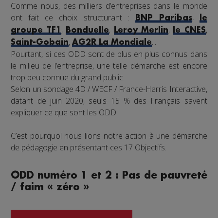
Comme nous, des milliers d’entreprises dans le monde
ont fait ce choix structurant :
,
BNP Paribas
le
,
,
,
,
groupe TF1
Bonduelle
Leroy Merlin
le CNES
,
...
Saint-Gobain
AG2R La Mondiale
Pourtant, si ces ODD sont de plus en plus connus dans
le milieu de l’entreprise, une telle démarche est encore
trop peu connue du grand public.
Selon un sondage 4D / WECF / France-Harris Interactive,
datant de juin 2020, seuls 15 % des Français savent
expliquer ce que sont les ODD.
C’est pourquoi nous lions notre action à une démarche
de pédagogie en présentant ces 17 Objectifs.
ODD numéro 1 et 2 : Pas de pauvreté
/ faim « zéro »