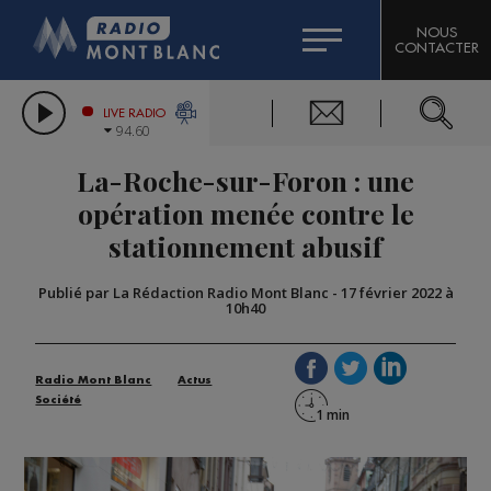
HOROSCOPE
CITIZEN MACHINERY
NOUS
CONTACTER
COMPAGNIE DU MONT-BLANC
LES CHRONIQUES DE L'EXPERT
GRAND MASSIF DOMAINES SKIABLES
LIVE RADIO
94.60
BORINI
La-Roche-sur-Foron : une
BIGARD
opération menée contre le
stationnement abusif
Publié par La Rédaction Radio Mont Blanc
-
17 février 2022 à
10h40
Radio Mont Blanc
Actus
Société