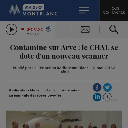
HOROSCOPE
CITIZEN MACHINERY
NOUS
CONTACTER
COMPAGNIE DU MONT-BLANC
LES CHRONIQUES DE L'EXPERT
GRAND MASSIF DOMAINES SKIABLES
LIVE RADIO
94.60
BORINI
Contamine sur Arve : le CHAL se
BIGARD
dote d'un nouveau scanner
Publié par La Rédaction Radio Mont Blanc
-
31 mai 2018 à
10h01
Radio Mont Blanc
Actus
Animation
La Matinale des Super Lève-Tôt