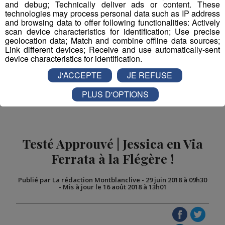
and debug; Technically deliver ads or content. These
technologies may process personal data such as IP address
and browsing data to offer following functionalities: Actively
scan device characteristics for identification; Use precise
geolocation data; Match and combine offline data sources;
Partager sur Facebook
Link different devices; Receive and use automatically-sent
device characteristics for identification.
J'ACCEPTE
JE REFUSE
Partager sur Twitter
PLUS D'OPTIONS
Testé Approuvé | Jessica en Via
Ferrata à la Flégère !
Publié par La rédaction Montblanclive
-
29 juin 2018 à 09h30
-
Mis à jour le 16 août 2018 à 13h01