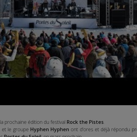
a prochaine édition du festival
Rock the Pistes
.
n
et le groupe
Hyphen Hyphen
ont d’ores et déjà répondu pr
es
Portes du Soleil
, en mars prochain.