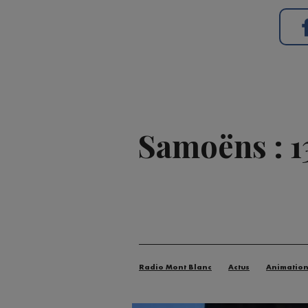
Samoëns : 1
Radio Mont Blanc
Actus
Animatio