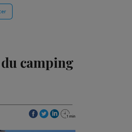
ter
s du camping