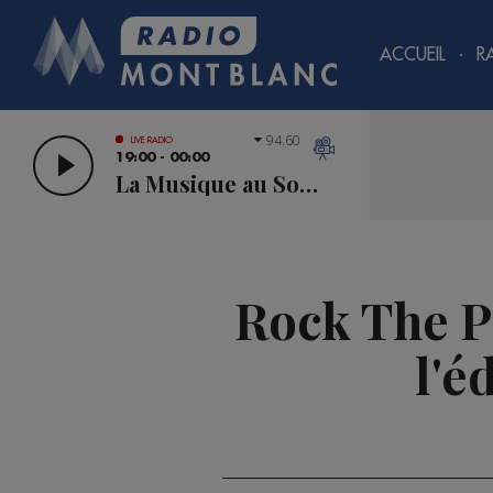
ACCUEIL
R
94.60
LIVE RADIO
19:00 - 00:00
La Musique au Sommet
Rock The Pi
l'é