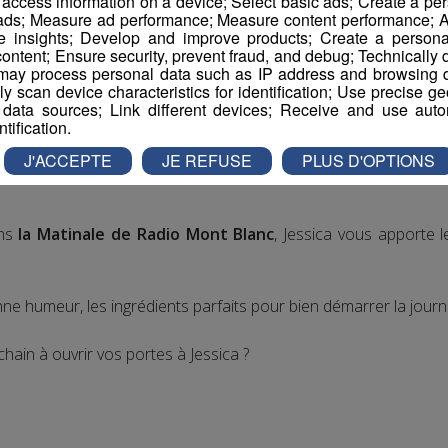
r access information on a device; Select basic ads; Create a per
 ads; Measure ad performance; Measure content performance; A
e insights; Develop and improve products; Create a personali
ontent; Ensure security, prevent fraud, and debug; Technically d
ay process personal data such as IP address and browsing da
vely scan device characteristics for identification; Use precise g
 data sources; Link different devices; Receive and use autom
ntification.
J'ACCEPTE
JE REFUSE
PLUS D'OPTIONS
ns
la Matinale de Radio Mont Blanc
, Jessica vous apporte 
ne humeur, les ingrédients parfaits pour bien démarrer la journ
chain à ouvrir vos portes à Jessica ?