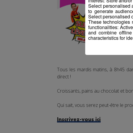
interest: Store and/o
Select personalised
to generate audienc
Select personalised c
These technologies m
functionalities: Acti
and combine offline
characteristics for ide
Tous les mardis matins, à 8h45 da
direct !
Croissants, pains au chocolat et bon
Qui sait, vous serez peut-être le pro
Inscrivez-vous ici