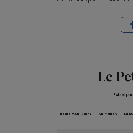
Le Pe
Publié pa
Radio Mont Blanc
Animation
La M