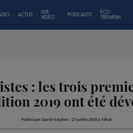
LIVE
ECO
ADIO
ACTUS
PODCASTS
VIDÉO
TREMPLIN
stes : les trois prem
dition 2019 ont été dév
Publié par David Gaydon
-
27 juillet 2018 à 10h43