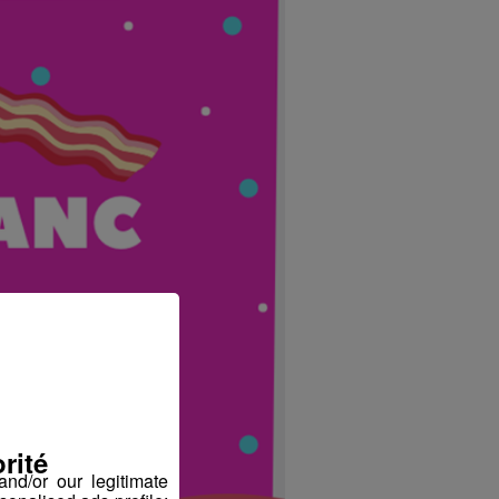
rité
nd/or our legitimate