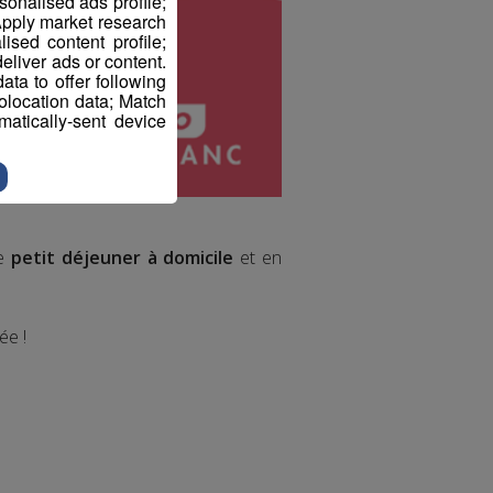
sonalised ads profile;
pply market research
sed content profile;
eliver ads or content.
ta to offer following
eolocation data; Match
atically-sent device
le
petit déjeuner à domicile
et en
ée !