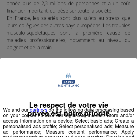
année plus de 2,3 millions de personnes et a un coût
financier important, qui pèse sur toute la société.
En France, les salariés sont plus sujets au stress que
leurs collègues des autres pays européens. Les troubles
musculo-squelettiques sont la première cause de
maladies professionnelles, notamment au niveau du
poignet et de la main.
Exemples d’actions à entreprendre
Mettre en place une politique ambitieuse de santé,
sécurité et bien-être au travail visant notamment à
réduire les accidents du travail et les situations à
risques ainsi que les troubles musculo-
Le respect de votre vie
squelettiques et les risques psycho-sociaux
We and our
partners
do the following data processing based
Sensibiliser ses employés aux risques liés à la
privée est notre priorité
on your consent and/or our legitimate interest: Store and/or
sédentarité lors d’une journée de travail
access information on a device; Select basic ads; Create a
Soutenir les campagnes préventives de santé
personalised ads profile; Select personalised ads; Measure
ad performance; Measure content performance; Apply
publique sur les maladies graves, telles que le