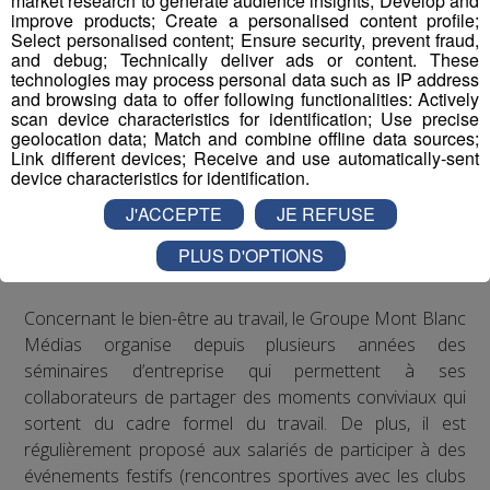
market research to generate audience insights; Develop and
VIH/SIDA, le cancer, les maladies
improve products; Create a personalised content profile;
cardiovasculaires, le paludisme, la tuberculose ou
Select personalised content; Ensure security, prevent fraud,
and debug; Technically deliver ads or content. These
l’obésité
technologies may process personal data such as IP address
and browsing data to offer following functionalities: Actively
Les actions de Radio Mont Blanc
scan device characteristics for identification; Use precise
geolocation data; Match and combine offline data sources;
Link different devices; Receive and use automatically-sent
Concernant les troubles musculo-squelettiques, Radio
device characteristics for identification.
Mont Blanc s’est engagé à respecter les
recommandations de la médecine du travail en matière
J'ACCEPTE
JE REFUSE
de posture sur les postes de travail : des rehausseurs de
PLUS D'OPTIONS
clavier ont été distribués aux salariés qui le souhaitaient.
Concernant le bien-être au travail, le Groupe Mont Blanc
Médias organise depuis plusieurs années des
séminaires d’entreprise qui permettent à ses
collaborateurs de partager des moments conviviaux qui
sortent du cadre formel du travail. De plus, il est
régulièrement proposé aux salariés de participer à des
événements festifs (rencontres sportives avec les clubs