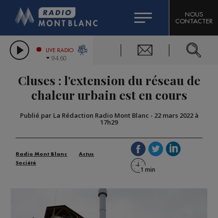
HOROSCOPE
CITIZEN MACHINERY
NOUS
CONTACTER
COMPAGNIE DU MONT-BLANC
LES CHRONIQUES DE L'EXPERT
GRAND MASSIF DOMAINES SKIABLES
LIVE RADIO
94.60
BORINI
Cluses : l'extension du réseau de
BIGARD
chaleur urbain est en cours
Publié par La Rédaction Radio Mont Blanc
-
22 mars 2022 à
17h29
Radio Mont Blanc
Actus
Société