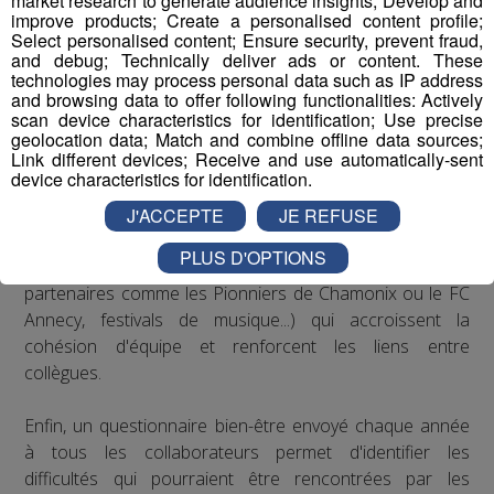
market research to generate audience insights; Develop and
recommandations de la médecine du travail en matière
improve products; Create a personalised content profile;
de posture sur les postes de travail : des rehausseurs de
Select personalised content; Ensure security, prevent fraud,
clavier ont été distribués aux salariés qui le souhaitaient.
and debug; Technically deliver ads or content. These
technologies may process personal data such as IP address
and browsing data to offer following functionalities: Actively
Concernant le bien-être au travail, le Groupe Mont Blanc
scan device characteristics for identification; Use precise
Médias organise depuis plusieurs années des
geolocation data; Match and combine offline data sources;
Link different devices; Receive and use automatically-sent
séminaires d’entreprise qui permettent à ses
device characteristics for identification.
collaborateurs de partager des moments conviviaux qui
sortent du cadre formel du travail. De plus, il est
J'ACCEPTE
JE REFUSE
régulièrement proposé aux salariés de participer à des
PLUS D'OPTIONS
événements festifs (rencontres sportives avec les clubs
partenaires comme les Pionniers de Chamonix ou le FC
Annecy, festivals de musique...) qui accroissent la
cohésion d'équipe et renforcent les liens entre
collègues.
Enfin, un questionnaire bien-être envoyé chaque année
à tous les collaborateurs permet d'identifier les
difficultés qui pourraient être rencontrées par les