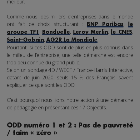
meilleur.
Comme nous, des milliers d’entreprises dans le monde
ont fait ce choix structurant :
,
BNP Paribas
le
,
,
,
,
groupe TF1
Bonduelle
Leroy Merlin
le CNES
,
...
Saint-Gobain
AG2R La Mondiale
Pourtant, si ces ODD sont de plus en plus connus dans
le milieu de l’entreprise, une telle démarche est encore
trop peu connue du grand public.
Selon un sondage 4D / WECF / France-Harris Interactive,
datant de juin 2020, seuls 15 % des Français savent
expliquer ce que sont les ODD.
C’est pourquoi nous lions notre action à une démarche
de pédagogie en présentant ces 17 Objectifs.
ODD numéro 1 et 2 : Pas de pauvreté
/ faim « zéro »