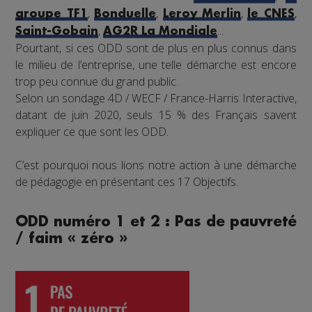
,
,
,
,
groupe TF1
Bonduelle
Leroy Merlin
le CNES
,
...
Saint-Gobain
AG2R La Mondiale
Pourtant, si ces ODD sont de plus en plus connus dans
le milieu de l’entreprise, une telle démarche est encore
trop peu connue du grand public.
Selon un sondage 4D / WECF / France-Harris Interactive,
datant de juin 2020, seuls 15 % des Français savent
expliquer ce que sont les ODD.
C’est pourquoi nous lions notre action à une démarche
de pédagogie en présentant ces 17 Objectifs.
ODD numéro 1 et 2 : Pas de pauvreté
/ faim « zéro »