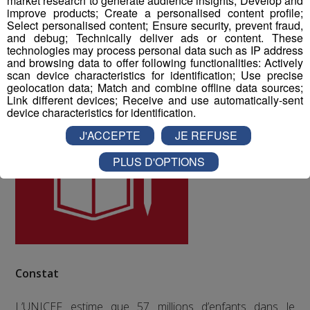
market research to generate audience insights; Develop and
improve products; Create a personalised content profile;
Select personalised content; Ensure security, prevent fraud,
and debug; Technically deliver ads or content. These
ODD numéro 4 : Education de qualité
technologies may process personal data such as IP address
and browsing data to offer following functionalities: Actively
scan device characteristics for identification; Use precise
geolocation data; Match and combine offline data sources;
Link different devices; Receive and use automatically-sent
device characteristics for identification.
J'ACCEPTE
JE REFUSE
PLUS D'OPTIONS
Constat
L’UNICEF estime que 57 millions d’enfants dans le