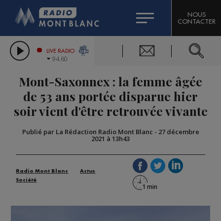
HOROSCOPE
CITIZEN MACHINERY
NOUS
CONTACTER
COMPAGNIE DU MONT-BLANC
LES CHRONIQUES DE L'EXPERT
GRAND MASSIF DOMAINES SKIABLES
LIVE RADIO
94.60
BORINI
Mont-Saxonnex : la femme âgée
BIGARD
de 53 ans portée disparue hier
soir vient d'être retrouvée vivante
Publié par La Rédaction Radio Mont Blanc
-
27 décembre
2021 à 13h43
Radio Mont Blanc
Actus
Société