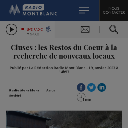
HOROSCOPE
CITIZEN MACHINERY
NOUS
CONTACTER
COMPAGNIE DU MONT-BLANC
LES CHRONIQUES DE L'EXPERT
GRAND MASSIF DOMAINES SKIABLES
LIVE RADIO
94.60
BORINI
Cluses : les Restos du Coeur à la
BIGARD
recherche de nouveaux locaux
Publié par La Rédaction Radio Mont Blanc
-
19 janvier 2023 à
14h57
Radio Mont Blanc
Actus
Société