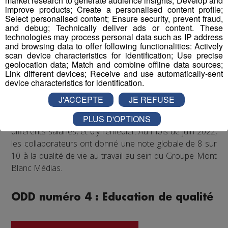
market research to generate audience insights; Develop and
régulièrement proposé aux salariés de participer à des
improve products; Create a personalised content profile;
Select personalised content; Ensure security, prevent fraud,
événements festifs (rencontres sportives avec les clubs
and debug; Technically deliver ads or content. These
partenaires comme les Pionniers de Chamonix ou le FC
technologies may process personal data such as IP address
Annecy, festivals de musique...) qui accroissent la
and browsing data to offer following functionalities: Actively
scan device characteristics for identification; Use precise
cohésion d'équipe et renforcent les liens entre
geolocation data; Match and combine offline data sources;
collègues.
Link different devices; Receive and use automatically-sent
device characteristics for identification.
Enfin, un questionnaire bien-être envoyé chaque année
J'ACCEPTE
JE REFUSE
à tous les collaborateurs permet d'identifier les
PLUS D'OPTIONS
difficultés qui pourraient être rencontrées par les
différents salariés, et d'y remédier. Au mois de juin 2022,
les collaborateurs ont donné une note globale de 8 sur
10 à la qualité de vie au travail au sein du Groupe Mont
Blanc Médias.
ODD numéro 4 : Education de qualité