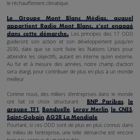
le réchauffement climatique.
Le Groupe Mont Blanc Médias, auquel
appartient Radio Mont Blanc, s’est engagé
Les principes des 17 ODD
dans cette démarche.
guideront son action et son développement jusqu'en
2030, date que se sont fixée les Nations Unies pour
atteindre les objectifs, autant en interne qu’en externe.
Au fur et à mesure des années, notre champ d’action
sera élargi, pour contribuer de plus en plus à un monde
meilleur.
Comme nous, des milliers d’entreprises dans le monde
ont fait ce choix structurant :
,
BNP Paribas
le
,
,
,
,
groupe TF1
Bonduelle
Leroy Merlin
le CNES
,
...
Saint-Gobain
AG2R La Mondiale
Pourtant, si ces ODD sont de plus en plus connus dans
le milieu de l’entreprise, une telle démarche est encore
trop peu connue du grand public.