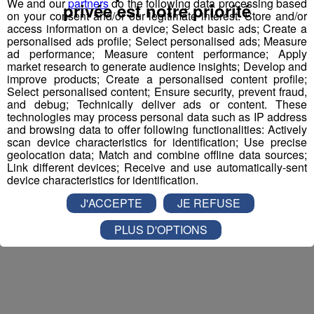
Pour cette semaine on vous offre vos entrées pour vous
We and our
partners
do the following data processing based
privée est notre priorité
on your consent and/or our legitimate interest: Store and/or
et la personne de votre choix pour
WALIBI RHONE
access information on a device; Select basic ads; Create a
ALPES
!
personalised ads profile; Select personalised ads; Measure
ad performance; Measure content performance; Apply
Nathan est allé tester pour vous
Verticalp Émosson,
market research to generate audience insights; Develop and
improve products; Create a personalised content profile;
dans la Vallée du Trient
:
Select personalised content; Ensure security, prevent fraud,
and debug; Technically deliver ads or content. These
technologies may process personal data such as IP address
and browsing data to offer following functionalities: Actively
scan device characteristics for identification; Use precise
geolocation data; Match and combine offline data sources;
Link different devices; Receive and use automatically-sent
device characteristics for identification.
J'ACCEPTE
JE REFUSE
PLUS D'OPTIONS