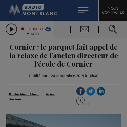
HOROSCOPE
CITIZEN MACHINERY
NOUS
CONTACTER
COMPAGNIE DU MONT-BLANC
LES CHRONIQUES DE L'EXPERT
GRAND MASSIF DOMAINES SKIABLES
LIVE RADIO
94.60
BORINI
Cornier : le parquet fait appel de
BIGARD
la relaxe de l’ancien directeur de
l’école de Cornier
Publié par
-
24 septembre 2019 à 10h40
Radio Mont Blanc
Actus
Société