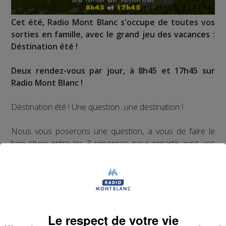
Cet été, Radio Mont Blanc s'occupe de toutes vos
sorties en famille, avec le grand jeu des vacances :
Déstination été !
Deux rendez-vous par jour, à 8h45 et 17h45 sur
Radio Mont Blanc !
Déstination été ! Une question...une destination !
Nous vous poserons une question, a vous de faire le
bon choix entre les 3 réponses pour repartir avec vos
entrées pour un maximum d'activités dans la région !
Inscription par téléphone toute la journée pour
participer aux 2 tirages au sort par jour à 8h45 et 17h45.
Appelez le standard au 04 50 58 24 09
Le respect de votre vie