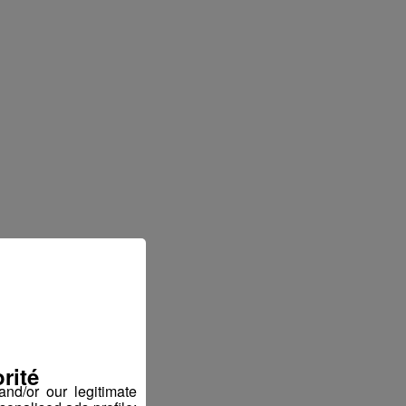
rité
nd/or our legitimate