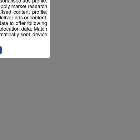
sonalised ads profile;
pply market research
sed content profile;
eliver ads or content.
ta to offer following
eolocation data; Match
atically-sent device