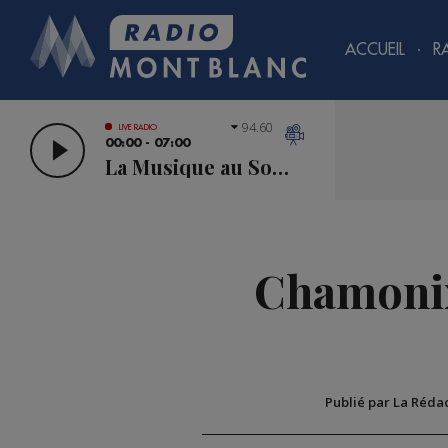
ACCUEIL
R
94.60
LIVE RADIO
00:00 - 07:00
La Musique au Sommet
Chamonix 
Publié par La Réda