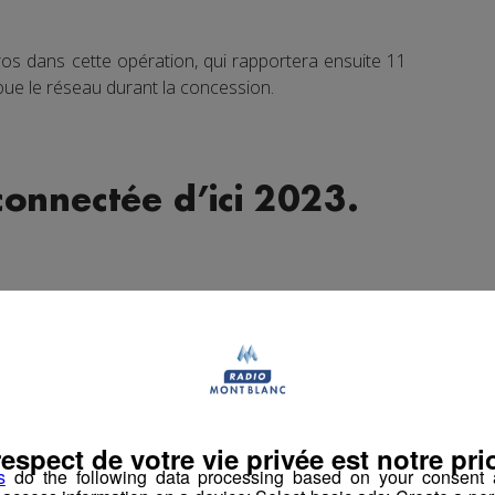
uros dans cette opération, qui rapportera ensuite 11
i loue le réseau durant la concession.
connectée d’ici 2023.
nix Mont-Blanc Connectée, la filiale locale de
équipera l’intégralité des communes de Chamonix, Les
 le déploiement de 23 000 prises FTTH grâce à un
s privés.
es sont à pied d’œuvre pour couvrir l’ensemble des
respect de votre vie privée est notre prio
x à usage professionnels explique Eric Fournier le
s
do the following data processing based on your consent a