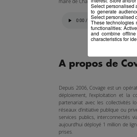
interest: Store and/o
maire de Chamonix.
Select personalised
to generate audienc
Select personalised c
These technologies m
functionalities: Acti
and combine offline
characteristics for ide
A propos de Co
Depuis 2006, Covage est un opérate
déploiement, l’exploitation et la
partenariat avec les collectivités l
réseaux d’initiative publique ou priv
services publics, interconnectés 
aujourd’hui déployé 1 million de lig
prises.