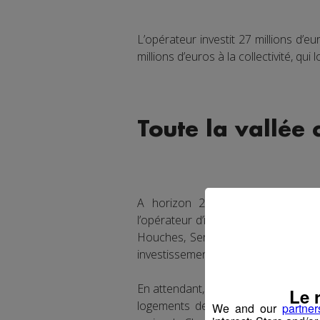
L’opérateur investit 27 millions d’e
millions d’euros à la collectivité, qu
Toute la vallée 
A horizon 2023, Vallée de Chamo
l’opérateur d’infrastructure fibre 
Houches, Servoz et Vallorcine par
investissement couvert par ses fond
En attendant, pas moins 80 personn
Le 
logements de particuliers et locau
We and our
partner