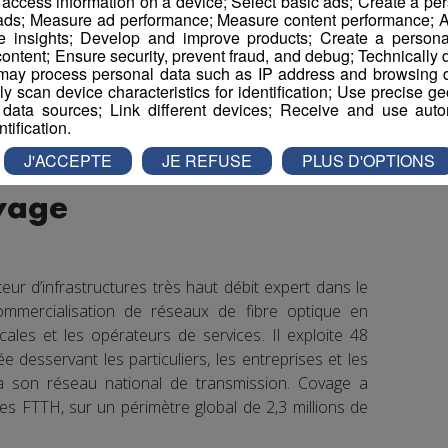
r access information on a device; Select basic ads; Create a per
 ads; Measure ad performance; Measure content performance; A
e insights; Develop and improve products; Create a personali
ontent; Ensure security, prevent fraud, and debug; Technically d
ay process personal data such as IP address and browsing da
vely scan device characteristics for identification; Use precise g
 data sources; Link different devices; Receive and use autom
ntification.
J'ACCEPTE
JE REFUSE
PLUS D'OPTIONS
vage
ur d’infrastructures très haut débit expert dans le
 commercialisation de réseaux de fibre optique en
ocales et les opérateurs de services. Il exploite 48
ée desservant les particuliers, les entreprises et les
via son réseau national de transmission. Covage a
nes FTTH, sur un périmètre global de 2,3 millions de