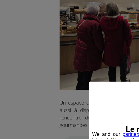
Un espace convivial de restaurati
aussi à disposition des consomma
rencontré de nombreux clusiens 
gourmandes.
Le 
We and our
partner