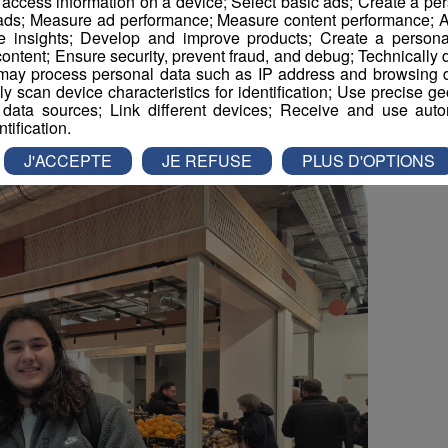
r access information on a device; Select basic ads; Create a per
 ads; Measure ad performance; Measure content performance; A
e insights; Develop and improve products; Create a personali
ontent; Ensure security, prevent fraud, and debug; Technically d
ay process personal data such as IP address and browsing da
vely scan device characteristics for identification; Use precise g
 toutes les générations ont arpenté les allées de ces
 data sources; Link different devices; Receive and use autom
ntification.
is de Marignier et Kaïs d’Annemasse.
J'ACCEPTE
JE REFUSE
PLUS D'OPTIONS