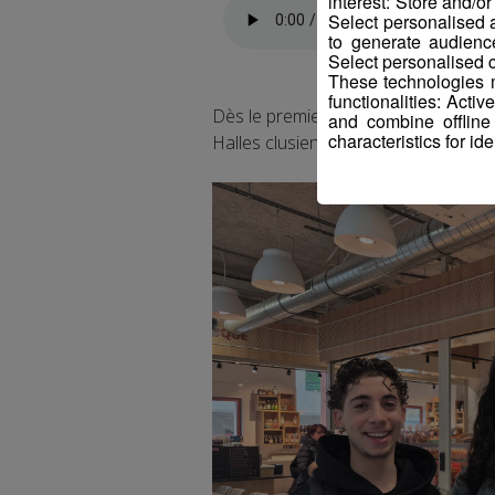
interest: Store and/o
Select personalised
to generate audienc
Select personalised c
These technologies m
functionalities: Acti
Dès le premier jour des visiteurs de
and combine offline
characteristics for ide
Halles clusiennes à l’image de Math