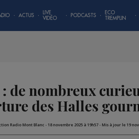
LIVE
ECO
ADIO
ACTUS
PODCASTS
VIDÉO
TREMPLIN
 : de nombreux curie
rture des Halles gou
ction Radio Mont Blanc
-
18 novembre 2025 à 19h57
-
Mis à jour le 19 n