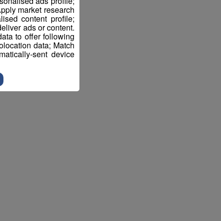
sonalised ads profile;
pply market research
sed content profile;
eliver ads or content.
ta to offer following
eolocation data; Match
atically-sent device