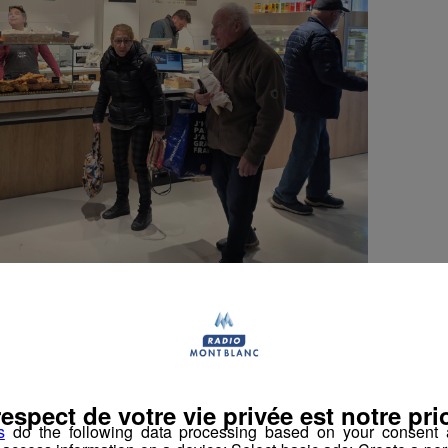
on pour pouvoir manger directement sur place est
teurs. Dès l’ouverture mardi, Alicia Casteras a
qui étaient impatients de découvrir ces Halles
respect de votre vie privée est notre prio
s
do the following data processing based on your consent a