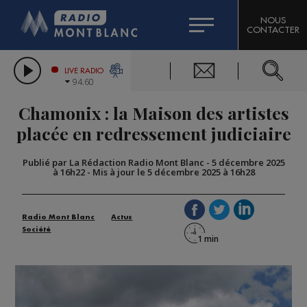
HOROSCOPE
CITIZEN MACHINERY
NOUS
CONTACTER
COMPAGNIE DU MONT-BLANC
LES CHRONIQUES DE L'EXPERT
GRAND MASSIF DOMAINES SKIABLES
LIVE RADIO
94.60
BORINI
Chamonix : la Maison des artistes
BIGARD
placée en redressement judiciaire
Publié par La Rédaction Radio Mont Blanc
-
5 décembre 2025
à 16h22
-
Mis à jour le 5 décembre 2025 à 16h28
Radio Mont Blanc
Actus
Société