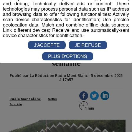
and debug; Technically deliver ads or content. These
technologies may process personal data such as IP address
and browsing data to offer following functionalities: Actively
scan device characteristics for identification; Use precise
geolocation data; Match and combine offline data sources;
Link different devices; Receive and use automatically-sent
device characteristics for identification.
Chamonix : le tunnel du Mont-
J'ACCEPTE
JE REFUSE
Blanc rouvrira à la fin de la
PLUS D'OPTIONS
semaine
Publié par La Rédaction Radio Mont Blanc
-
5 décembre 2025
à 17h57
Radio Mont Blanc
Actus
Société