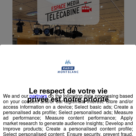
Le respect de votre vie
We and our
partners
do the following data processing based
privée est notre priorité
on your consent and/or our legitimate interest: Store and/or
access information on a device; Select basic ads; Create a
personalised ads profile; Select personalised ads; Measure
ad performance; Measure content performance; Apply
market research to generate audience insights; Develop and
improve products; Create a personalised content profile;
Select personalised content; Ensure security, prevent fraud,