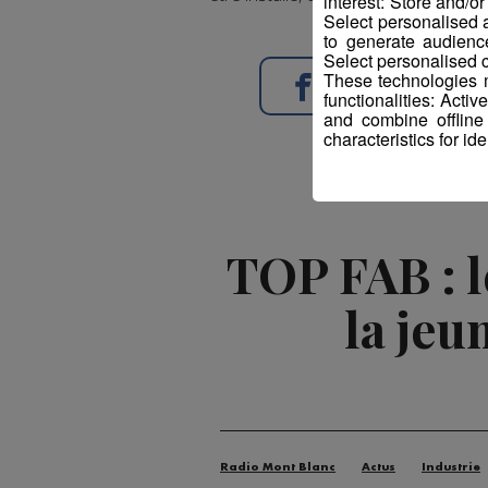
interest: Store and/o
Select personalised
to generate audienc
Select personalised c
These technologies m
Partager sur Face
functionalities: Acti
and combine offline
characteristics for ide
TOP FAB : 
la jeu
Radio Mont Blanc
Actus
Industrie