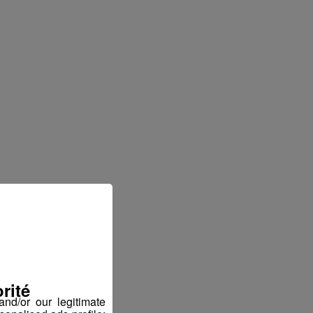
rité
nd/or our legitimate