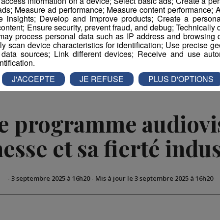
r access information on a device; Select basic ads; Create a per
 ads; Measure ad performance; Measure content performance; A
e insights; Develop and improve products; Create a personali
ontent; Ensure security, prevent fraud, and debug; Technically d
ay process personal data such as IP address and browsing da
book
Partager sur Twitter
vely scan device characteristics for identification; Use precise g
 data sources; Link different devices; Receive and use autom
ntification.
J'ACCEPTE
JE REFUSE
PLUS D'OPTIONS
le programme audiovis
nesse et sa fierté indus
-
3 septembre 2025 à 16h20
-
Mis à jour le 3 septembre 2025 à 16h20