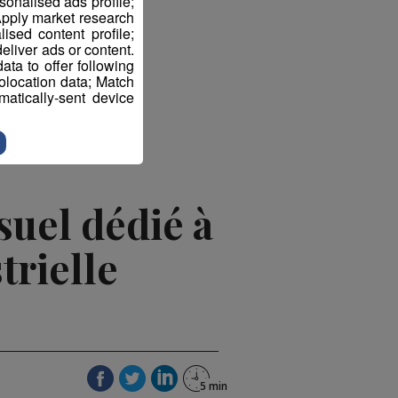
sonalised ads profile;
pply market research
sed content profile;
eliver ads or content.
ta to offer following
eolocation data; Match
atically-sent device
uel dédié à
trielle