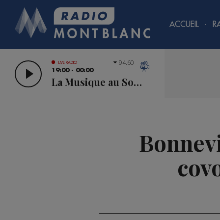
ACCUEIL
R
94.60
LIVE RADIO
19:00 - 00:00
La Musique au Sommet
Bonnevil
covo