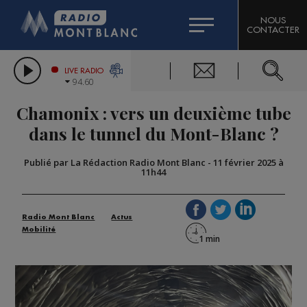
HOROSCOPE
CITIZEN MACHINERY
NOUS
CONTACTER
COMPAGNIE DU MONT-BLANC
LES CHRONIQUES DE L'EXPERT
GRAND MASSIF DOMAINES SKIABLES
LIVE RADIO
94.60
BORINI
Chamonix : vers un deuxième tube
BIGARD
dans le tunnel du Mont-Blanc ?
Publié par La Rédaction Radio Mont Blanc
-
11 février 2025 à
11h44
Radio Mont Blanc
Actus
Mobilité