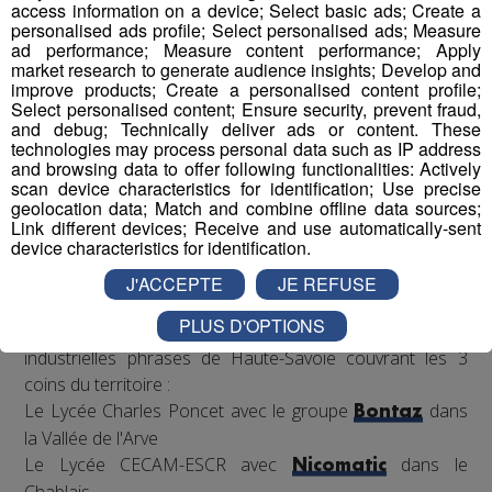
access information on a device; Select basic ads; Create a
Pour mener à bien leur projet et tenter de
personalised ads profile; Select personalised ads; Measure
remporter
la compétition nationale à Lyon le 22 mars,
ad performance; Measure content performance; Apply
ils pourront compter sur
le coaching de
market research to generate audience insights; Develop and
improve products; Create a personalised content profile;
l’association,
et reconnue par la French Fab ; mais
Select personalised content; Ensure security, prevent fraud,
également
l’accompagnement de leurs entreprises
and debug; Technically deliver ads or content. These
binômes,
présentes en école et en accueillant les
technologies may process personal data such as IP address
and browsing data to offer following functionalities: Actively
classes pour visites, conseils et fabrication de pièces
scan device characteristics for identification; Use precise
nécessaires pour rendre le robot le plus performant
geolocation data; Match and combine offline data sources;
possible en vue de la compétition.
Link different devices; Receive and use automatically-sent
device characteristics for identification.
J'ACCEPTE
JE REFUSE
Les binômes ?
PLUS D'OPTIONS
4 établissements scolaires avec 4 entreprises
industrielles phrases de Haute-Savoie couvrant les 3
coins du territoire :
Le Lycée Charles Poncet avec le groupe
dans
Bontaz
la Vallée de l'Arve
Le Lycée CECAM-ESCR avec
dans le
Nicomatic