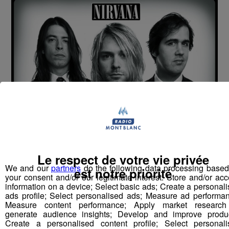
C'est l'une des dernières guitares sur laquelle a
joué le chanteur de Nirvana. Dans un mois, le mythique
instrument du leader de Nirvana sera adjugé aux
enchères sur le site "Cooper Owen auction", le précieux
Le respect de votre vie privée
We and our
partners
do the following data processing base
objet devrait rapporter plus de 100.000 livres à son
est notre priorité
your consent and/or our legitimate interest: Store and/or ac
actuel propriétaire.
information on a device; Select basic ads; Create a personal
ads profile; Select personalised ads; Measure ad performa
Measure content performance; Apply market research
Pour l'anecdote, lors d'un concert à Rennes en février
generate audience insights; Develop and improve produc
1994, Kurt Cobain décide de faire don de l'une de ses
Create a personalised content profile; Select personali