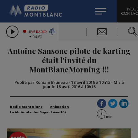
HOROSCOPE
CITIZEN MACHINERY
NOU
CONTAC
COMPAGNIE DU MONT-BLANC
LES CHRONIQUES DE L'EXPERT
GRAND MASSIF DOMAINES SKIABLES
LIVE RADIO
94.60
BORINI
Antoine Sansone pilote de karting
BIGARD
était l'invité du
‪‎MontBlancMorning‬ !!!
Publié par Romain Bruneau
-
18 avril 2016 à 10h12
-
Mis à
jour le 18 avril 2016 à 10h18
Radio Mont Blanc
Animation
La Matinale des Super Lève-Tôt