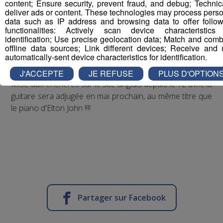
guitares à un membre de l'assistance. Une Fender
content; Ensure security, prevent fraud, and debug; Technic
deliver ads or content. These technologies may process pers
Stratocaster noire et blanche à l'origine destinée à être
data such as IP address and browsing data to offer follow
brisée sur scène et précédemment utilisée lors de la
functionalities: Actively scan device characteristics 
dernière tournée américaine. Vingt ans après, Guillaume
identification; Use precise geolocation data; Match and com
offline data sources; Link different devices; Receive and
Enault, l'heureux élu a choisi de se délester de
automatically-sent device characteristics for identification.
l'instrument.
J'ACCEPTE
JE REFUSE
PLUS D'OPTION
Mise aux enchères sur le site anglais depuis le 12 avril, la
guitare sera adjugée en mai prochain, au même titre que
le piano d'Elton John !!!!
Partager sur Facebook