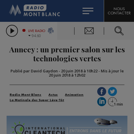
HOROSCOPE
CITIZEN MACHINERY
NOUS
CONTACTER
COMPAGNIE DU MONT-BLANC
LES CHRONIQUES DE L'EXPERT
GRAND MASSIF DOMAINES SKIABLES
LIVE RADIO
94.60
BORINI
Annecy : un premier salon sur les
BIGARD
technologies vertes
Publié par David Gaydon
-
20 juin 2018 à 10h22
-
Mis à jour le
20 juin 2018 à 12h02
Radio Mont Blanc
Actus
Animation
La Matinale des Super Lève-Tôt