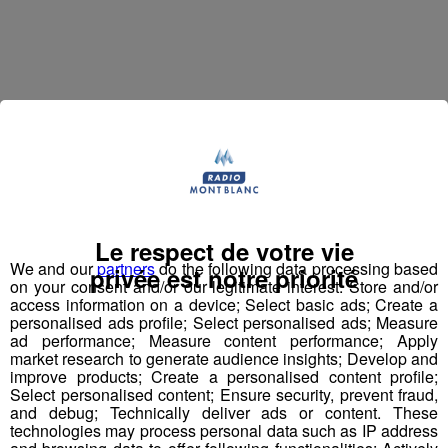
Jean-François Michelin est un
haut-savoyard
qui a
commencé par travailler en station de skis. Il a ensuite
accompagné l'inventeur du
saut à l'élastique
, AJ
Hackett, en Normandie, à Bali et en Nouvelle Zélande,
Le respect de votre vie
avec plus de
70 000 sauts
à son actif. Il a eu l'idée d'un
We and our
partners
do the following data processing based
privée est notre priorité
on your consent and/or our legitimate interest: Store and/or
tremplin de saut à l'élastique
révolutionnaire en 2008
access information on a device; Select basic ads; Create a
et a créé le
Bun J Ride
en 2009.
personalised ads profile; Select personalised ads; Measure
ad performance; Measure content performance; Apply
Bun J
Quoi ?
market research to generate audience insights; Develop and
improve products; Create a personalised content profile;
Le nom
Bun J Ride
est inspiré de la prononciation
Select personalised content; Ensure security, prevent fraud,
anglaise du
saut à l'élastique
("bungee" ou "bungy")
and debug; Technically deliver ads or content. These
auquel s'ajoute le "ride" du mouvement et de la liberté,
technologies may process personal data such as IP address
avec au milieu le "J" de Jeff, son inventeur.