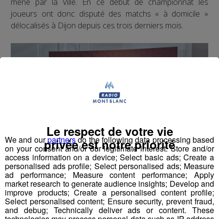
mené par la Ville. En ce début de championnat les
joueurs ont donc disputé des matchs « à domicile »
délocalisés à Dijon depuis ces trois derniers mois.
Le respect de votre vie
We and our
partners
do the following data processing based
privée est notre priorité
on your consent and/or our legitimate interest: Store and/or
access information on a device; Select basic ads; Create a
personalised ads profile; Select personalised ads; Measure
ad performance; Measure content performance; Apply
market research to generate audience insights; Develop and
improve products; Create a personalised content profile;
Select personalised content; Ensure security, prevent fraud,
and debug; Technically deliver ads or content. These
Des allers-retours qui ont provoqué une certaine fatigue
technologies may process personal data such as IP address