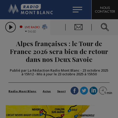
HOROSCOPE
CITIZEN MACHINERY
NOUS
CONTACTER
COMPAGNIE DU MONT-BLANC
LES CHRONIQUES DE L'EXPERT
GRAND MASSIF DOMAINES SKIABLES
LIVE RADIO
94.60
BORINI
Alpes françaises : le Tour de
BIGARD
France 2026 sera bien de retour
dans nos Deux Savoie
Publié par La Rédaction Radio Mont Blanc
-
23 octobre 2025
à 15h12
-
Mis à jour le 23 octobre 2025 à 15h50
Radio Mont Blanc
Actus
Sport