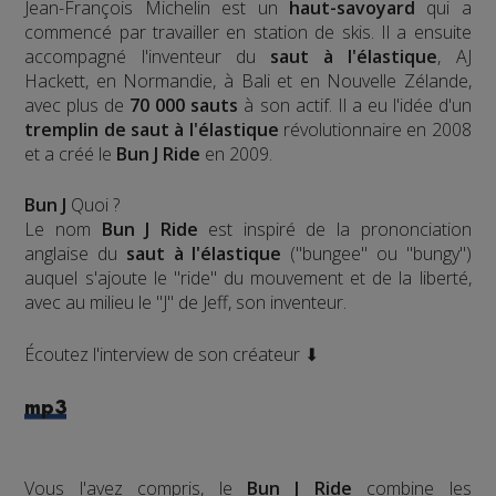
Jean-François Michelin est un
haut-savoyard
qui a
commencé par travailler en station de skis. Il a ensuite
accompagné l'inventeur du
saut à l'élastique
, AJ
Hackett, en Normandie, à Bali et en Nouvelle Zélande,
avec plus de
70 000 sauts
à son actif. Il a eu l'idée d'un
tremplin de saut à l'élastique
révolutionnaire en 2008
et a créé le
Bun J Ride
en 2009.
Bun J
Quoi ?
Le nom
Bun J Ride
est inspiré de la prononciation
anglaise du
saut à l'élastique
("bungee" ou "bungy")
auquel s'ajoute le "ride" du mouvement et de la liberté,
avec au milieu le "J" de Jeff, son inventeur.
Écoutez l'interview de son créateur ⬇
mp3
Vous l'avez compris, le
Bun J Ride
combine les