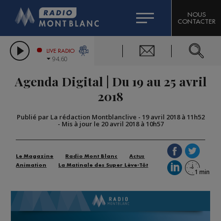
HOROSCOPE
CITIZEN MACHINERY
NOUS
CONTACTER
COMPAGNIE DU MONT-BLANC
LES CHRONIQUES DE L'EXPERT
GRAND MASSIF DOMAINES SKIABLES
LIVE RADIO
94.60
BORINI
Agenda Digital | Du 19 au 25 avril
BIGARD
2018
Publié par La rédaction Montblanclive
-
19 avril 2018 à 11h52
-
Mis à jour le 20 avril 2018 à 10h57
Le Magazine
Radio Mont Blanc
Actus
Animation
La Matinale des Super Lève-Tôt