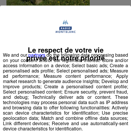
Le respect de votre vie
L
es SITOM
des VALLÉES DU MONT BLANC organise une
We and our
partners
do the following data processing based
privée est notre priorité
on your consent and/or our legitimate interest: Store and/or
vente de composteurs, le
jeudi 19 Avril de 13h30 à 18h
aux
access information on a device; Select basic ads; Create a
services techniques des Îles à Chamonix Argentière. C'est
personalised ads profile; Select personalised ads; Measure
l'occasion de vous mettre au vert !
ad performance; Measure content performance; Apply
market research to generate audience insights; Develop and
improve products; Create a personalised content profile;
Select personalised content; Ensure security, prevent fraud,
auprès des SITOM des Vallées
and debug; Technically deliver ads or content. These
Plus d'informations
technologies may process personal data such as IP address
du Mont Blanc
and browsing data to offer following functionalities: Actively
scan device characteristics for identification; Use precise
geolocation data; Match and combine offline data sources;
Link different devices; Receive and use automatically-sent
Partager sur Facebook
device characteristics for identification.