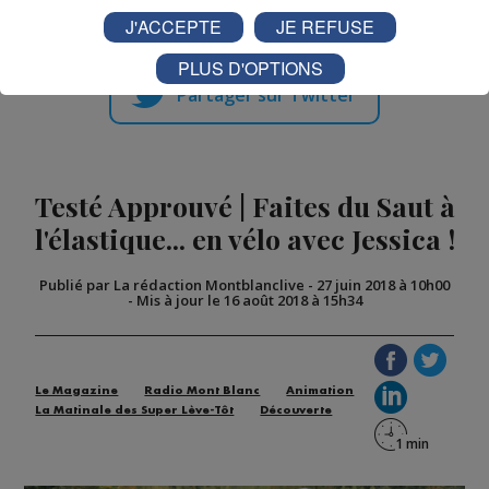
J'ACCEPTE
JE REFUSE
PLUS D'OPTIONS
Partager sur Twitter
Testé Approuvé | Faites du Saut à
l'élastique... en vélo avec Jessica !
Publié par La rédaction Montblanclive
-
27 juin 2018 à 10h00
-
Mis à jour le 16 août 2018 à 15h34
Le Magazine
Radio Mont Blanc
Animation
La Matinale des Super Lève-Tôt
Découverte