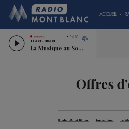
ACCUEIL
R
94.60
LIVE RADIO
11:00 - 00:00
La Musique au Sommet
Offres d
Radio Mont Blanc
Animation
La M