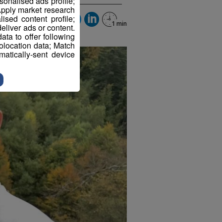
sonalised ads profile;
pply market research
sed content profile;
eliver ads or content.
ta to offer following
eolocation data; Match
atically-sent device