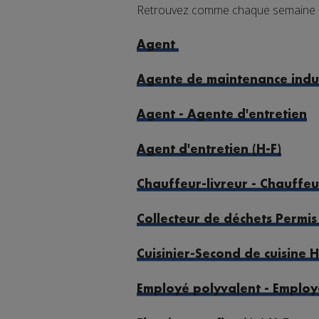
Retrouvez comme chaque semaine une
Agent
Agente de maintenance indus
Agent - Agente d'entretien
Agent d'entretien (H-F)
Chauffeur-livreur - Chauffeu
Collecteur de déchets Permis 
Cuisinier-Second de cuisine H
Employé polyvalent - Employ