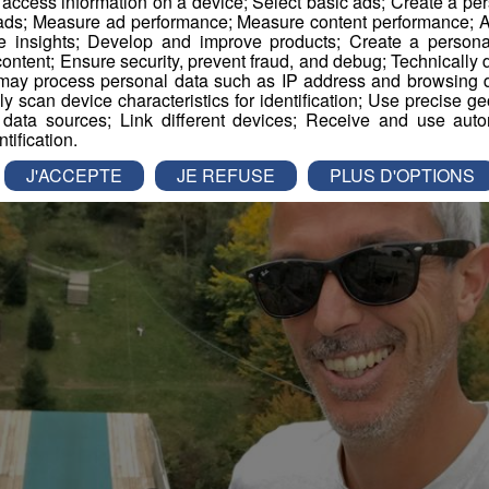
r access information on a device; Select basic ads; Create a per
 ads; Measure ad performance; Measure content performance; A
e insights; Develop and improve products; Create a personali
imation
La Matinale des Super Lève-Tôt
Découverte
ontent; Ensure security, prevent fraud, and debug; Technically d
ay process personal data such as IP address and browsing da
vely scan device characteristics for identification; Use precise g
 data sources; Link different devices; Receive and use autom
ntification.
J'ACCEPTE
JE REFUSE
PLUS D'OPTIONS