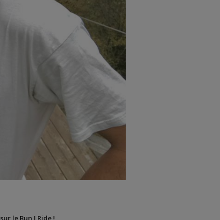
sur le Bun J Ride !