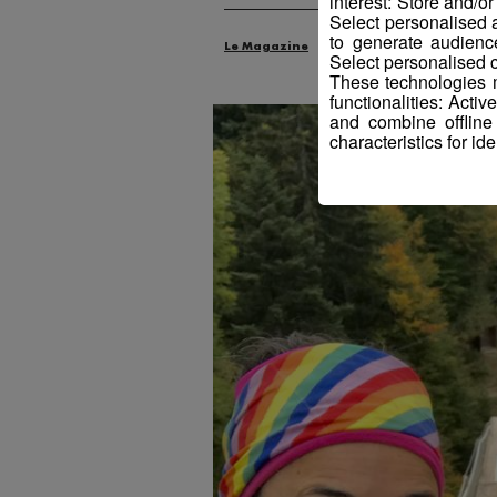
interest: Store and/o
Select personalised
to generate audienc
Le Magazine
Radio Mont Blanc
An
Select personalised c
These technologies m
functionalities: Acti
and combine offline
characteristics for ide