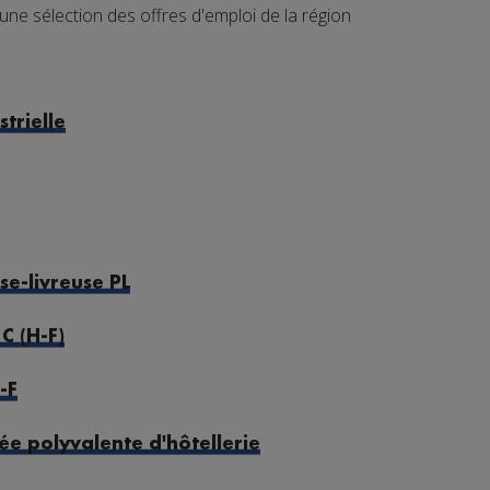
 sélection des offres d'emploi de la région
trielle
se-livreuse PL
C (H-F)
-F
ée polyvalente d'hôtellerie