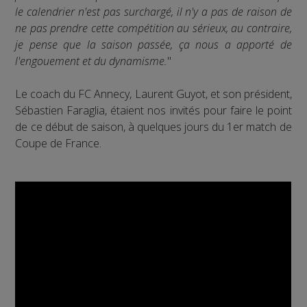
le calendrier n'est pas surchargé, il n'y a pas de raison de
ne pas prendre cette compétition au sérieux, au contraire,
je pense que la saison passée, ça nous a apporté de
l'engouement et du dynamisme.
"
Le coach du FC Annecy, Laurent Guyot, et son président,
Sébastien Faraglia, étaient nos invités pour faire le point
de ce début de saison, à quelques jours du 1er match de
Coupe de France.