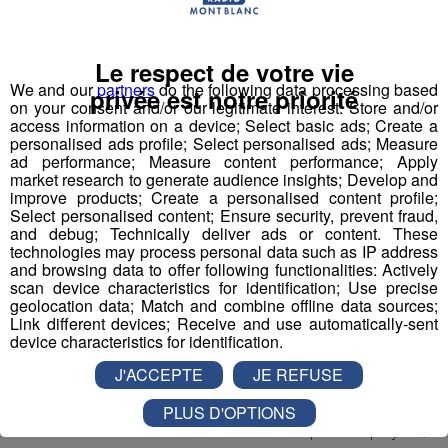
1 Accompagnant Éducatif et Social ou
Le respect de votre vie
Aide Médico-Psychologique ou Aide-
We and our
partners
do the following data processing based
Soignant diplômé ou faisant fonction
privée est notre priorité
on your consent and/or our legitimate interest: Store and/or
access information on a device; Select basic ads; Create a
Expérience dans le handicap souhaitée, débutant
personalised ads profile; Select personalised ads; Measure
accepté.
ad performance; Measure content performance; Apply
Autre diplôme accepté : Moniteur-Educateur.
market research to generate audience insights; Develop and
improve products; Create a personalised content profile;
> poste à pourvoir dès que possible
Select personalised content; Ensure security, prevent fraud,
and debug; Technically deliver ads or content. These
Conditions
:
technologies may process personal data such as IP address
and browsing data to offer following functionalities: Actively
CDI, 35h hebdomadaires, travail 1 weekend /2
scan device characteristics for identification; Use precise
geolocation data; Match and combine offline data sources;
(prime les dimanches travaillés)
Link different devices; Receive and use automatically-sent
Rémunération base conventionnelle CCN 1966,
device characteristics for identification.
salaire brut mensuel (indicatif de base, ancienneté
J'ACCEPTE
JE REFUSE
et diplôme pris en compte) : 2 000€
Mutuelle prise en charge à 90% par l’employeur
PLUS D'OPTIONS
Financement VAE et formations par l’employeur,